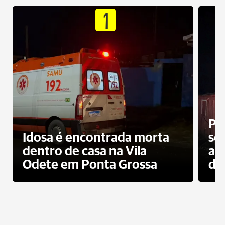
1
Pr
Idosa é encontrada morta
sec
dentro de casa na Vila
ap
Odete em Ponta Grossa
do