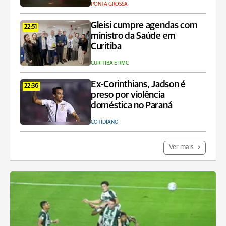
PONTA GROSSA
Gleisi cumpre agendas com
22:51
ministro da Saúde em
Curitiba
CURITIBA E RMC
Ex-Corinthians, Jadson é
22:36
preso por violência
doméstica no Paraná
COTIDIANO
Ver mais