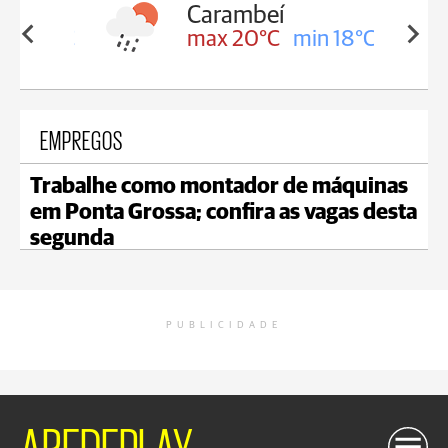
Carambeí
in 18°C
max 20°C
min 18°C
EMPREGOS
Trabalhe como montador de máquinas
em Ponta Grossa; confira as vagas desta
segunda
PUBLICIDADE
AREDEPLAY