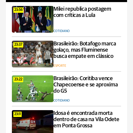
Milei republica postagem
23:56
com críticas a Lula
COTIDIANO
Brasileirão: Botafogo marca
23:37
golaço, mas Fluminense
busca empate em clássico
ESPORTE
Brasileirão: Coritiba vence
23:22
Chapecoense e se aproxima
do G5
COTIDIANO
Idosa é encontrada morta
23:11
dentro de casa na Vila Odete
em Ponta Grossa