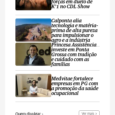
forças em duelo de
K’1 no CDL Show
Calponta alia
tecnologia e matéria-
prima de alta pureza
para impulsionar o
agro e a indústria
Princesa Assistência
investe em Ponta
Grossa com tradição
e cuidado com as
famílias
Medvitae fortalece
empresas em PG com
a promoção da saúde
ocupacional
Quero divulgar
Ver mais