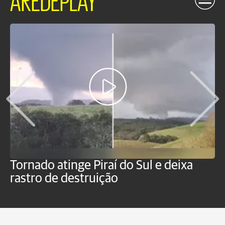
Tornado atinge Piraí do Sul e deixa
H
rastro de destruição
C
m