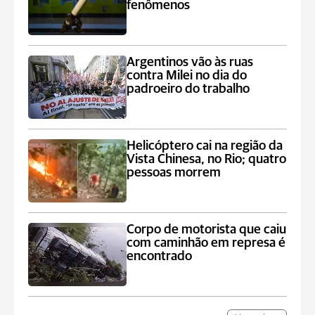
fenômenos
Argentinos vão às ruas
contra Milei no dia do
padroeiro do trabalho
Helicóptero cai na região da
Vista Chinesa, no Rio; quatro
pessoas morrem
Corpo de motorista que caiu
com caminhão em represa é
encontrado