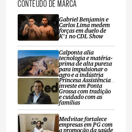
CONTEÚDO DE MARCA
Gabriel Benjamin e
Carlos Lima medem
forças em duelo de
K’1 no CDL Show
Calponta alia
tecnologia e matéria-
prima de alta pureza
para impulsionar o
agro e a indústria
Princesa Assistência
investe em Ponta
Grossa com tradição
e cuidado com as
famílias
Medvitae fortalece
empresas em PG com
a promoção da saúde