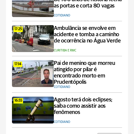
as portas e corta 80 vagas
COTIDIANO
Ambulância se envolve em
17:25
acidente e tomba a caminho
de ocorrência no Água Verde
CURITIBA E RMC
Pai de menino que morreu
17:14
atingido por pilar é
encontrado morto em
Prudentópolis
COTIDIANO
Agosto terá dois eclipses;
16:55
saiba como assistir aos
fenômenos
COTIDIANO