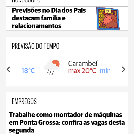
Previsões no Dia dos Pais
destacam família e
relacionamentos
PREVISÃO DO TEMPO
Carambeí
in 18°C
max 20°C
min 18°C
EMPREGOS
Trabalhe como montador de máquinas
em Ponta Grossa; confira as vagas desta
segunda