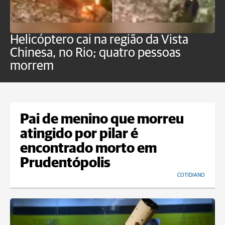
Helicóptero cai na região da Vista
C
Chinesa, no Rio; quatro pessoas
a
morrem
o
Pai de menino que morreu
atingido por pilar é
encontrado morto em
Prudentópolis
COTIDIANO