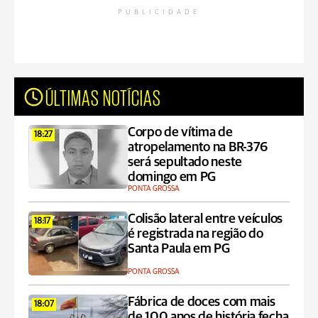
PUBLICIDADE
ÚLTIMAS NOTÍCIAS
Corpo de vítima de
18:27
atropelamento na BR-376
será sepultado neste
domingo em PG
PONTA GROSSA
Colisão lateral entre veículos
18:17
é registrada na região do
Santa Paula em PG
PONTA GROSSA
Fábrica de doces com mais
18:07
de 100 anos de história fecha