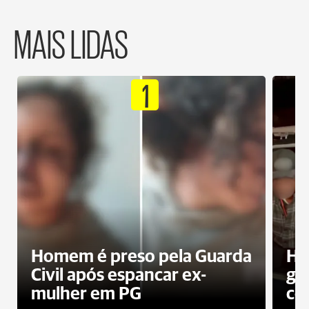
MAIS LIDAS
1
Homem é preso pela Guarda
Ho
Civil após espancar ex-
gr
mulher em PG
co