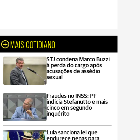
MAIS COTIDIANO
STJ condena Marco Buzzi
à perda do cargo após
acusações de assédio
sexual
Fraudes no INSS: PF
indicia Stefanutto e mais
cinco em segundo
inquérito
Lula sanciona lei que
endurece penas para