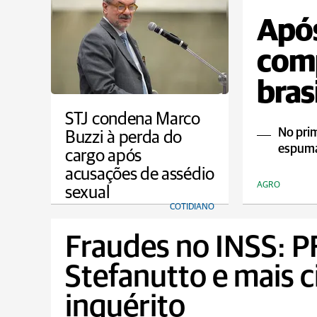
Após
comp
bras
STJ condena Marco
No pri
Buzzi à perda do
espuma
cargo após
acusações de assédio
AGRO
sexual
COTIDIANO
Fraudes no INSS: PF
Stefanutto e mais 
inquérito