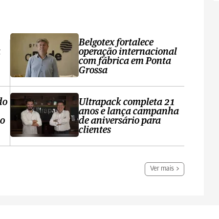
Belgotex fortalece
a
operação internacional
com fábrica em Ponta
Grossa
do
Ultrapack completa 21
anos e lança campanha
no
de aniversário para
clientes
Ver mais