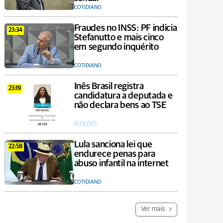
COTIDIANO
Fraudes no INSS: PF indicia
23:34
Stefanutto e mais cinco
em segundo inquérito
COTIDIANO
Inês Brasil registra
23:19
candidatura a deputada e
não declara bens ao TSE
ELEIÇÕES
Lula sanciona lei que
22:58
endurece penas para
abuso infantil na internet
COTIDIANO
Ver mais