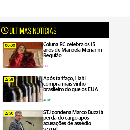
ÚLTIMAS NOTÍCIAS
Coluna RC celebra os 15
00:00
anos de Manoela Menarim
Requião
MIX
Após tarifaço, Haiti
23:58
compra mais vinho
brasileiro do que os EUA
AGRO
STJ condena Marco Buzzi à
23:50
perda do cargo após
acusações de assédio
sexual