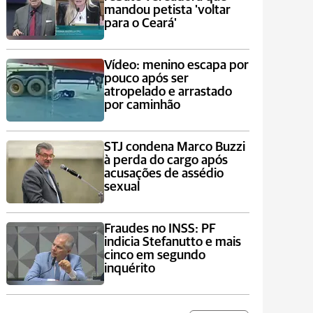
mandou petista 'voltar
para o Ceará'
Vídeo: menino escapa por
pouco após ser
atropelado e arrastado
por caminhão
STJ condena Marco Buzzi
à perda do cargo após
acusações de assédio
sexual
Fraudes no INSS: PF
indicia Stefanutto e mais
cinco em segundo
inquérito