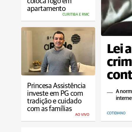
coloca fogo em
apartamento
CURITIBA E RMC
Lei 
crim
cont
Princesa Assistência
A norma
investe em PG com
interne
tradição e cuidado
com as famílias
COTIDIANO
AO VIVO