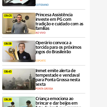
COTIDIANO
Princesa Assistência
09:05
investe em PG com
tradição e cuidado com as
famílias
AO VIVO
Operário convoca a
08:58
torcida para os próximos
jogos do Brasileirão
ESPORTE
Inmet emite alerta de
08:45
tempestade e vendaval
para Ponta Grossa nesta
sexta
PONTA GROSSA
Criança emociona ao
08:36
brincar e dar beijos em