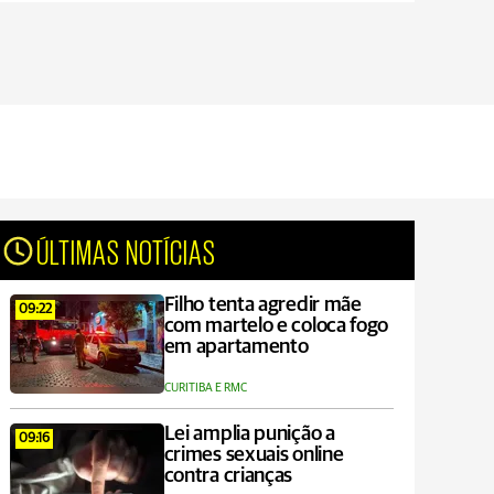
ÚLTIMAS NOTÍCIAS
Filho tenta agredir mãe
09:22
com martelo e coloca fogo
em apartamento
CURITIBA E RMC
Lei amplia punição a
09:16
crimes sexuais online
contra crianças