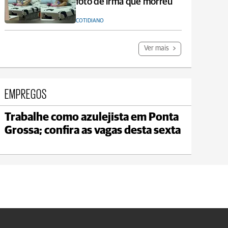
foto de irmã que morreu
COTIDIANO
Ver mais
EMPREGOS
Trabalhe como azulejista em Ponta
Jaguariaíva
Grossa; confira as vagas desta sexta
max 22°C
min 19°C