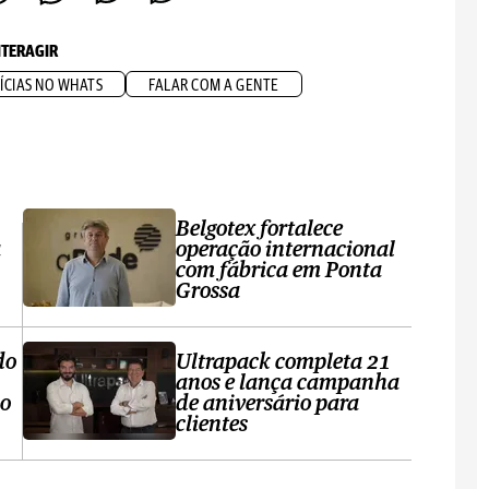
NTERAGIR
ÍCIAS NO WHATS
FALAR COM A GENTE
Belgotex fortalece
a
operação internacional
com fábrica em Ponta
Grossa
do
Ultrapack completa 21
anos e lança campanha
no
de aniversário para
clientes