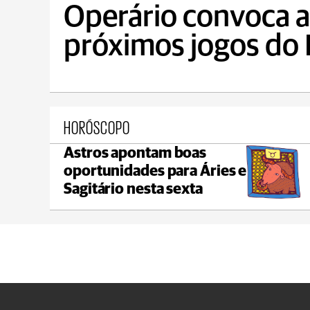
Operário convoca a 
próximos jogos do B
HORÓSCOPO
Astros apontam boas
Castro
oportunidades para Áries e
max 22°C
min 18°C
Sagitário nesta sexta