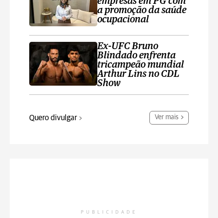
empresas em PG com
a promoção da saúde
ocupacional
Ex-UFC Bruno
Blindado enfrenta
tricampeão mundial
Arthur Lins no CDL
Show
Quero divulgar
Ver mais
PUBLICIDADE