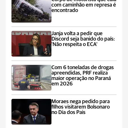
com caminhão em represa é
encontrado
Janja volta a pedir que
Discord seja banido do país:
'Não respeita o ECA'
Com 6 toneladas de drogas
apreendidas, PRF realiza
maior operação no Paraná
em 2026
Moraes nega pedido para
filhos visitarem Bolsonaro
no Dia dos Pais