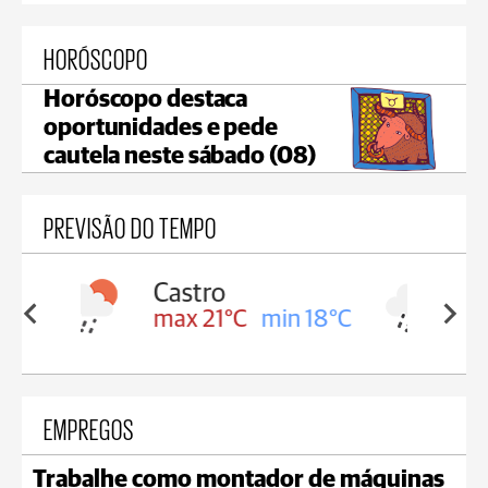
HORÓSCOPO
Horóscopo destaca
oportunidades e pede
cautela neste sábado (08)
PREVISÃO DO TEMPO
Carambeí
in 18°C
max 20°C
min 18°C
EMPREGOS
Trabalhe como montador de máquinas