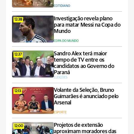
COTIDIANO
Investigação revela plano
12:38
para matar Messi na Copa do
Mundo
COPA DO MUNDO
Sandro Alex terá maior
12:37
tempo de TV entre os
candidatos ao Governo do
Paraná
ELEIÇÕES
Volante da Seleção, Bruno
12:13
Guimarães é anunciado pelo
Arsenal
ESPORTE
Projetos de extensão
12:00
aproximam moradores das