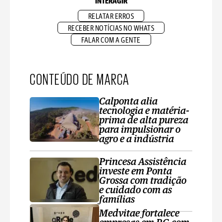
INTERAGIR
RELATAR ERROS
RECEBER NOTÍCIAS NO WHATS
FALAR COM A GENTE
CONTEÚDO DE MARCA
Calponta alia
tecnologia e matéria-
prima de alta pureza
para impulsionar o
agro e a indústria
Princesa Assistência
investe em Ponta
Grossa com tradição
e cuidado com as
famílias
Medvitae fortalece