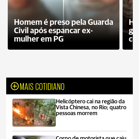
Homem é preso pela Guarda
Ho
Civil após espancar ex-
gr
mulher em PG
co
MAIS COTIDIANO
Helicóptero cai na região da
Vista Chinesa, no Rio; quatro
pessoas morrem
Corpo de motorista que caiu