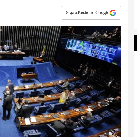
Siga
aRede
no Google