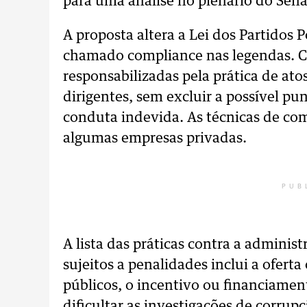
para uma análise no plenário do Sen
A proposta altera a Lei dos Partidos P
chamado compliance nas legendas. Caso
responsabilizadas pela prática de atos
dirigentes, sem excluir a possível pu
conduta indevida. As técnicas de co
algumas empresas privadas.
PUB
A lista das práticas contra a administ
sujeitos a penalidades inclui a oferta
públicos, o incentivo ou financiamento
dificultar as investigações de corru