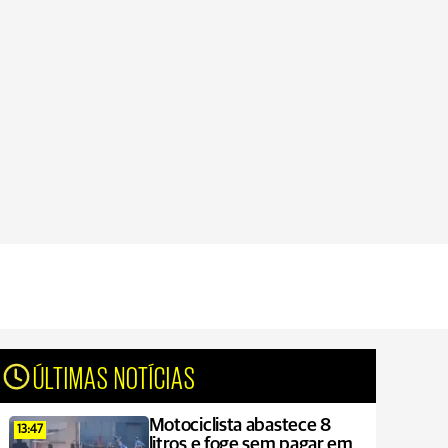
ÚLTIMAS NOTÍCIAS
Motociclista abastece 8
13:47
litros e foge sem pagar em