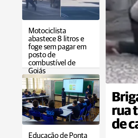
Motociclista
abastece 8 litros e
foge sem pagar em
posto de
combustível de
Goiás
COTIDIANO
Brig
rua 
de c
Educação de Ponta