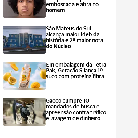
emboscada e atira no
homem
São Mateus do Sul
alcança maior Ideb da
história e 2ª maior nota
do Núcleo
Em embalagem da Tetra
Pak, Geração S lança 1º
suco com proteína fibra
Gaeco cumpre 10
mandados de busca e
apreensão contra tráfico
e lavagem de dinheiro