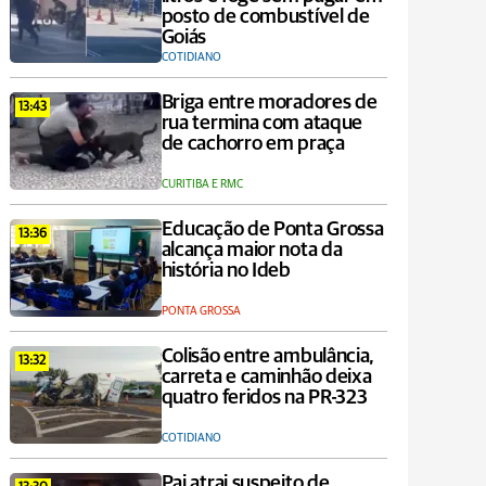
posto de combustível de
Goiás
COTIDIANO
Briga entre moradores de
13:43
rua termina com ataque
de cachorro em praça
CURITIBA E RMC
Educação de Ponta Grossa
13:36
alcança maior nota da
história no Ideb
PONTA GROSSA
Colisão entre ambulância,
13:32
carreta e caminhão deixa
quatro feridos na PR-323
COTIDIANO
Pai atrai suspeito de