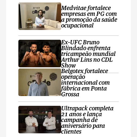
Medvitae fortalece
empresas em PG com
a promoção da saúde
ocupacional
Ex-UFC Bruno
Blindado enfrenta
tricampeão mundial
Arthur Lins no CDL
Show
Belgotex fortalece
operação
internacional com
fábrica em Ponta
Grossa
Ultrapack completa
21 anos e lança
campanha de
aniversário para
clientes