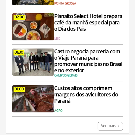
PONTA GROSSA
Planalto Select Hotel prepara
02:00
café da manhã especial para
o Dia dos Pais
MIX
Castro negocia parceria com
01:30
o Viaje Paraná para
promover município no Brasil
e no exterior
CAMPOS GERAIS
Custos altos comprimem
01:00
margens dos avicultores do
Paraná
AGRO
Ver mais