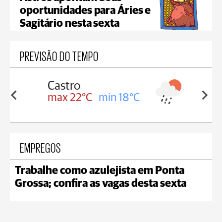
oportunidades para Áries e
Sagitário nesta sexta
PREVISÃO DO TEMPO
Carambeí
in 18°C
max 21°C
min 18°C
EMPREGOS
Trabalhe como azulejista em Ponta
Grossa; confira as vagas desta sexta