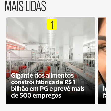
MAIS LIDAS
1
Gigante dos alimentos
constrói fábrica de RS 1
bilhão em PG e prevê mais
Id
de 500 empregos
fa