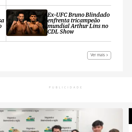
Ex-UFC Bruno Blindado
sa
enfrenta tricampeão
o
mundial Arthur Lins no
CDL Show
Ver mais
PUBLICIDADE