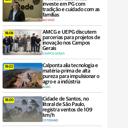
18:11
investe em PG com
tradição e cuidado com as
famílias
AO VIVO
AMCG e UEPG discutem
18:08
parcerias para projetos de
inovação nos Campos
Gerais
CAMPOS GERAIS
Calponta alia tecnologia e
18:02
matéria-prima de alta
pureza para impulsionar o
agro e a indústria
AGRO
Cidade de Santos, no
18:00
litoral de São Paulo,
registra ventos de 109
km/h
COTIDIANO