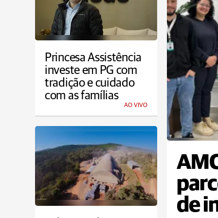
Princesa Assistência
investe em PG com
tradição e cuidado
com as famílias
AO VIVO
AMC
parc
de i