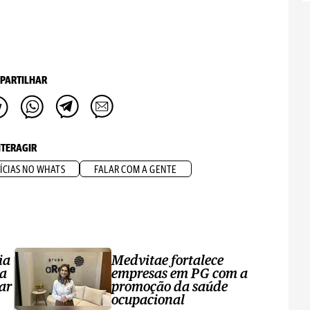
PARTILHAR
NTERAGIR
ÍCIAS NO WHATS
FALAR COM A GENTE
ia
Medvitae fortalece
ta
empresas em PG com a
ar
promoção da saúde
ocupacional