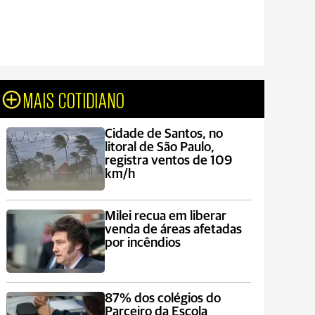
MAIS COTIDIANO
Cidade de Santos, no
litoral de São Paulo,
registra ventos de 109
km/h
Milei recua em liberar
venda de áreas afetadas
por incêndios
87% dos colégios do
Parceiro da Escola