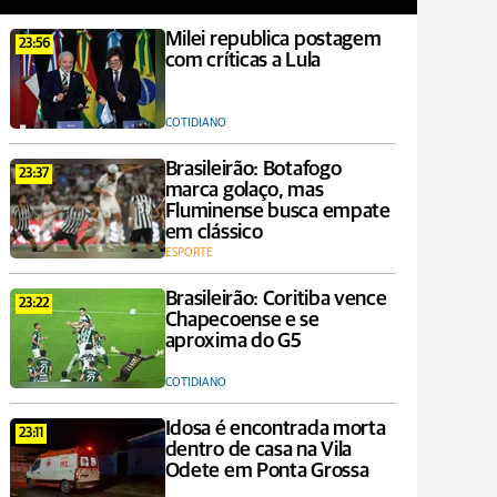
Milei republica postagem
23:56
com críticas a Lula
COTIDIANO
Brasileirão: Botafogo
23:37
marca golaço, mas
Fluminense busca empate
em clássico
ESPORTE
Brasileirão: Coritiba vence
23:22
Chapecoense e se
aproxima do G5
COTIDIANO
Idosa é encontrada morta
23:11
dentro de casa na Vila
Odete em Ponta Grossa