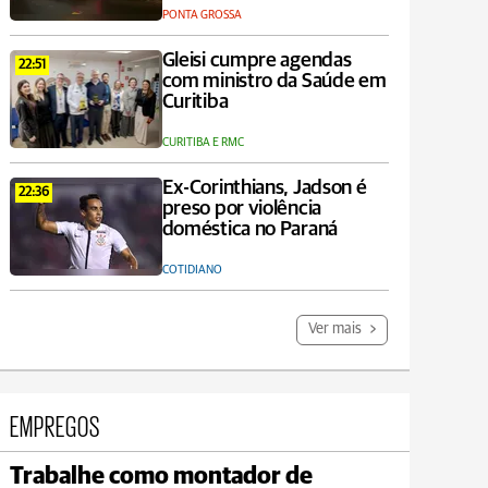
PONTA GROSSA
Gleisi cumpre agendas
22:51
com ministro da Saúde em
Curitiba
CURITIBA E RMC
Ex-Corinthians, Jadson é
22:36
preso por violência
doméstica no Paraná
COTIDIANO
Ver mais
EMPREGOS
Trabalhe como montador de
Jaguariaíva