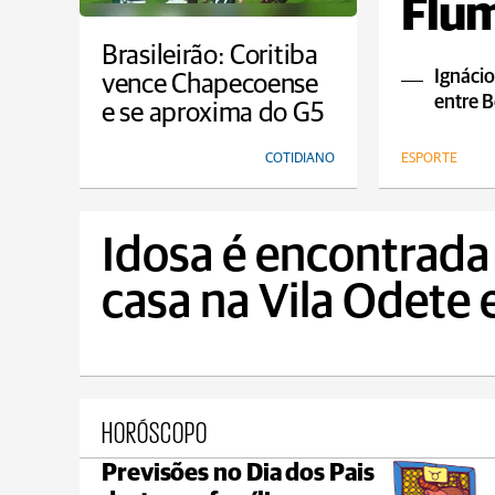
Flum
empa
Brasileirão: Coritiba
Ignácio
vence Chapecoense
entre B
e se aproxima do G5
COTIDIANO
ESPORTE
Idosa é encontrada
casa na Vila Odete
HORÓSCOPO
Previsões no Dia dos Pais
Castro