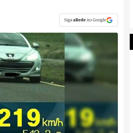
Siga
aRede
no Google