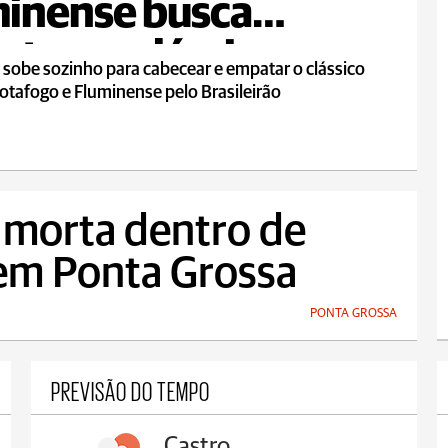
inense busca
te em clássico
 sobe sozinho para cabecear e empatar o clássico
otafogo e Fluminense pelo Brasileirão
 morta dentro de
 em Ponta Grossa
PONTA GROSSA
PREVISÃO DO TEMPO
Carambeí