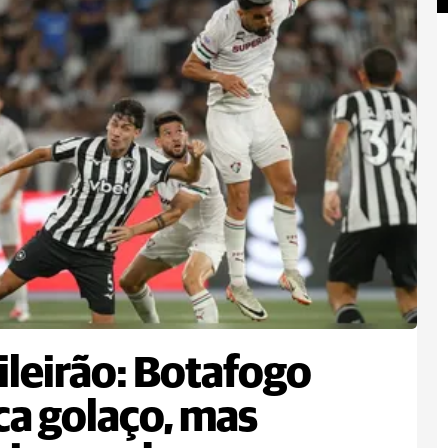
ileirão: Botafogo
a golaço, mas