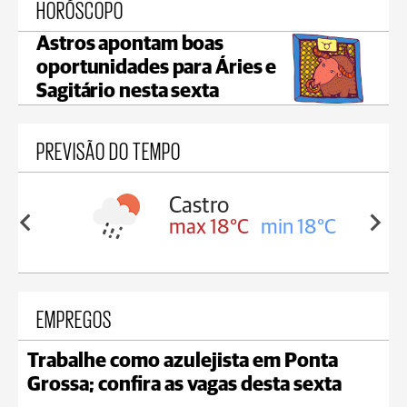
HORÓSCOPO
Astros apontam boas
oportunidades para Áries e
Sagitário nesta sexta
PREVISÃO DO TEMPO
Carambeí
in 18°C
max 18°C
min 17°C
EMPREGOS
Trabalhe como azulejista em Ponta
Grossa; confira as vagas desta sexta