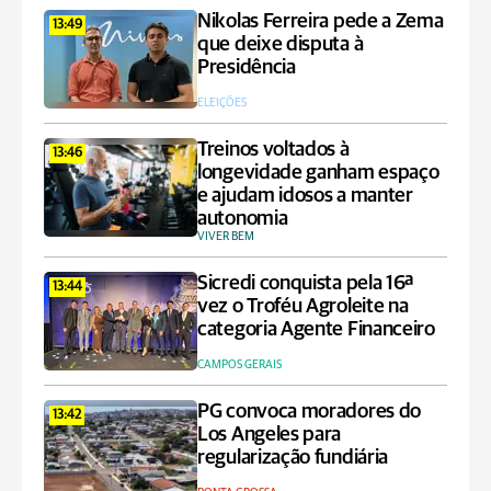
Nikolas Ferreira pede a Zema
13:49
que deixe disputa à
Presidência
ELEIÇÕES
Treinos voltados à
13:46
longevidade ganham espaço
e ajudam idosos a manter
autonomia
VIVER BEM
Sicredi conquista pela 16ª
13:44
vez o Troféu Agroleite na
categoria Agente Financeiro
CAMPOS GERAIS
PG convoca moradores do
13:42
Los Angeles para
regularização fundiária