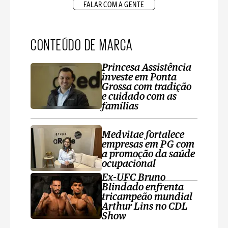
FALAR COM A GENTE
CONTEÚDO DE MARCA
Princesa Assistência
investe em Ponta
Grossa com tradição
e cuidado com as
famílias
Medvitae fortalece
empresas em PG com
a promoção da saúde
ocupacional
Ex-UFC Bruno
Blindado enfrenta
tricampeão mundial
Arthur Lins no CDL
Show