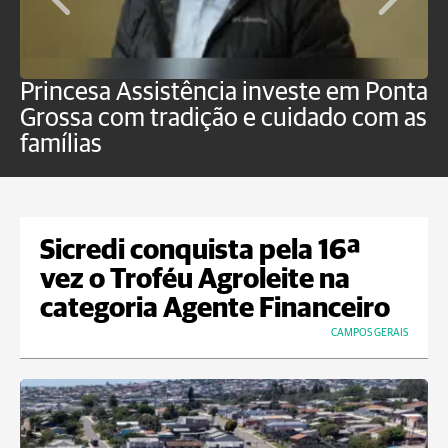
Princesa Assistência investe em Ponta
F
Grossa com tradição e cuidado com as
e
famílias
P
Sicredi conquista pela 16ª
vez o Troféu Agroleite na
categoria Agente Financeiro
CAMPOS GERAIS