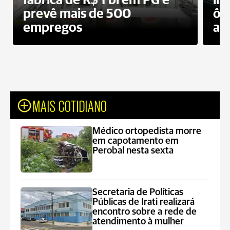
fábrica de R$ 1 bi em PG e
im
prevê mais de 500
ôn
empregos
ac
MAIS COTIDIANO
Médico ortopedista morre
em capotamento em
Perobal nesta sexta
Secretaria de Políticas
Públicas de Irati realizará
encontro sobre a rede de
atendimento à mulher