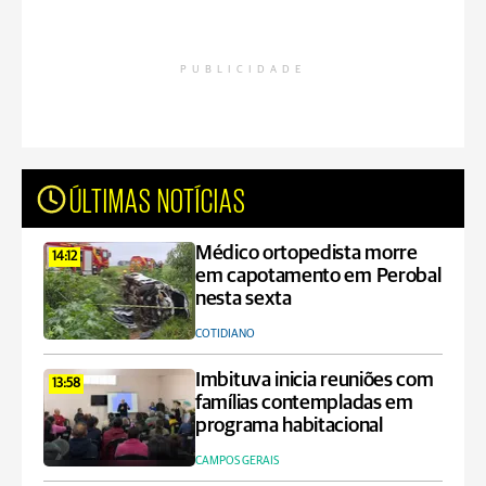
PUBLICIDADE
ÚLTIMAS NOTÍCIAS
Médico ortopedista morre
14:12
em capotamento em Perobal
nesta sexta
COTIDIANO
Imbituva inicia reuniões com
13:58
famílias contempladas em
programa habitacional
CAMPOS GERAIS