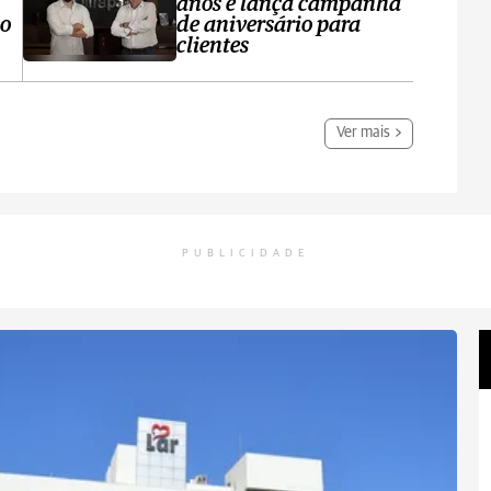
anos e lança campanha
no
de aniversário para
clientes
Ver mais
PUBLICIDADE