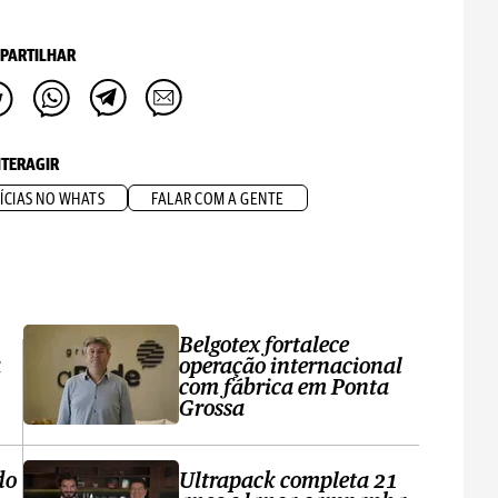
PARTILHAR
NTERAGIR
ÍCIAS NO WHATS
FALAR COM A GENTE
Belgotex fortalece
a
operação internacional
com fábrica em Ponta
Grossa
do
Ultrapack completa 21