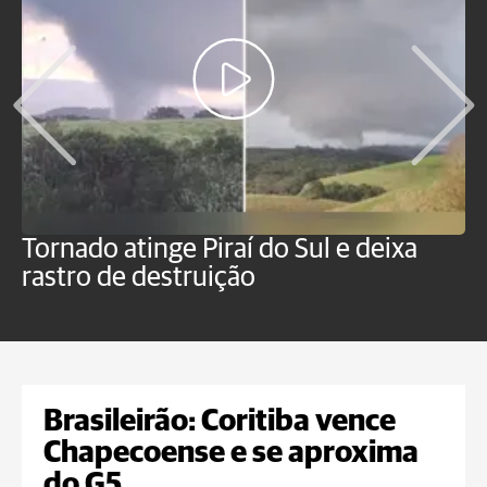
Tornado atinge Piraí do Sul e deixa
H
rastro de destruição
C
m
Brasileirão: Coritiba vence
Chapecoense e se aproxima
do G5