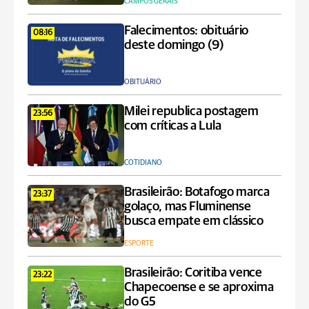
CAMPOS GERAIS
Falecimentos: obituário
08:16
deste domingo (9)
OBITUÁRIO
Milei republica postagem
23:56
com críticas a Lula
COTIDIANO
Brasileirão: Botafogo marca
23:37
golaço, mas Fluminense
busca empate em clássico
ESPORTE
Brasileirão: Coritiba vence
23:22
Chapecoense e se aproxima
do G5