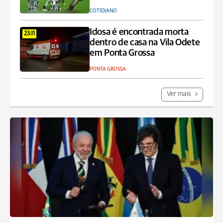
COTIDIANO
Idosa é encontrada morta
23:11
dentro de casa na Vila Odete
em Ponta Grossa
PONTA GROSSA
Ver mais