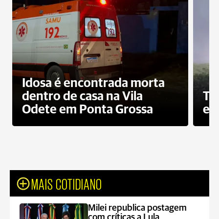
Idosa é encontrada morta
dentro de casa na Vila
To
Odete em Ponta Grossa
e 
MAIS COTIDIANO
Milei republica postagem
com críticas a Lula