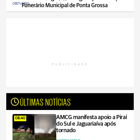
OBITUÁRIO
Funerário Municipal de Ponta Grossa
PUBLICIDADE
ÚLTIMAS NOTÍCIAS
AMCG manifesta apoio a Piraí
08:40
do Sul e Jaguariaíva após
tornado