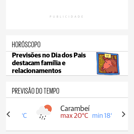
PUBLICIDADE
HORÓSCOPO
Previsões no Dia dos Pais
destacam família e
relacionamentos
PREVISÃO DO TEMPO
Carambeí
in 18°C
max 20°C
min 18°C