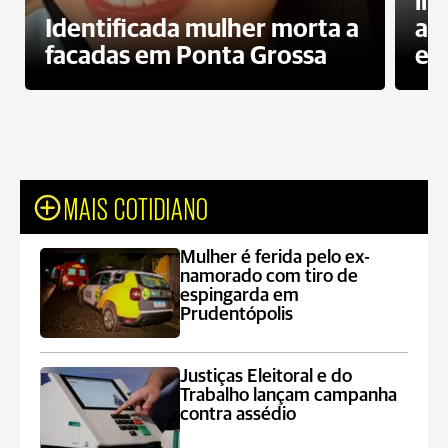
in
Identificada mulher morta a
ag
facadas em Ponta Grossa
es
MAIS COTIDIANO
Mulher é ferida pelo ex-
namorado com tiro de
espingarda em
Prudentópolis
Justiças Eleitoral e do
Trabalho lançam campanha
contra assédio