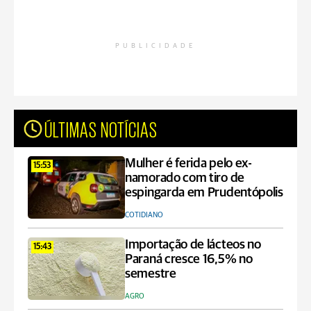
PUBLICIDADE
ÚLTIMAS NOTÍCIAS
Mulher é ferida pelo ex-
15:53
namorado com tiro de
espingarda em Prudentópolis
COTIDIANO
Importação de lácteos no
15:43
Paraná cresce 16,5% no
semestre
AGRO