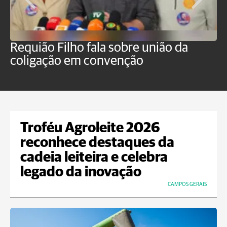
Requião Filho fala sobre união da
M
coligação em convenção
E
Troféu Agroleite 2026
reconhece destaques da
cadeia leiteira e celebra
legado da inovação
CAMPOS GERAIS