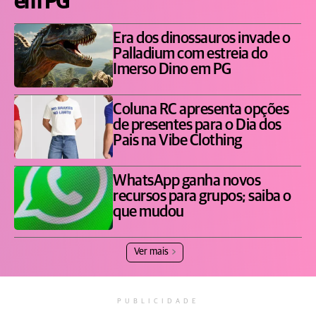
em PG
Era dos dinossauros invade o
Palladium com estreia do
Imerso Dino em PG
Coluna RC apresenta opções
de presentes para o Dia dos
Pais na Vibe Clothing
WhatsApp ganha novos
recursos para grupos; saiba o
que mudou
Ver mais
PUBLICIDADE