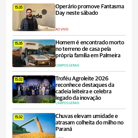
Operário promove Fantasma
15:35
Day neste sábado
AO VIVO
Homem é encontrado morto
15:35
no terreno de casa pela
própria família em Palmeira
CAMPOS GERAIS
Troféu Agroleite 2026
15:32
reconhece destaques da
cadeia leiteira e celebra
legado da inovação
CAMPOS GERAIS
Chuvas elevam umidade e
15:32
atrasam colheita do milho no
Paraná