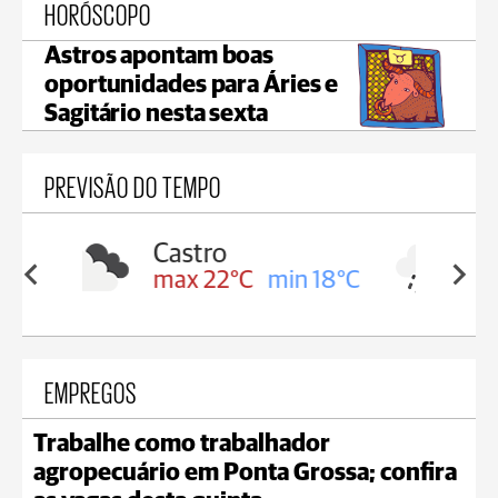
HORÓSCOPO
Astros apontam boas
oportunidades para Áries e
Sagitário nesta sexta
PREVISÃO DO TEMPO
Carambeí
in 18°C
max 21°C
min 18°C
EMPREGOS
Trabalhe como trabalhador
agropecuário em Ponta Grossa; confira