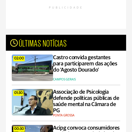
PUBLICIDADE
ÚLTIMAS NOTÍCIAS
Castro convida gestantes
02:00
para participarem das ações
do ‘Agosto Dourado’
CAMPOS GERAIS
Associação de Psicologia
01:30
defende políticas públicas de
saúde mental na Câmara de
PG
PONTA GROSSA
Acipg convoca consumidores
00:30