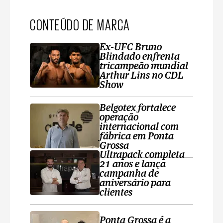
CONTEÚDO DE MARCA
Ex-UFC Bruno
Blindado enfrenta
tricampeão mundial
Arthur Lins no CDL
Show
Belgotex fortalece
operação
internacional com
fábrica em Ponta
Grossa
Ultrapack completa
21 anos e lança
campanha de
aniversário para
clientes
Ponta Grossa é a