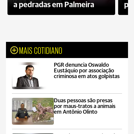
a pedradas em Palmeira
pr
MAIS COTIDIANO
PGR denuncia Oswaldo
Eustáquio por associação
criminosa em atos golpistas
Duas pessoas são presas
por maus-tratos a animais
em Antônio Olinto