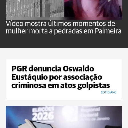
Vídeo mostra últimos momentos de
"
mulher morta a pedradas em Palmeira
c
U
PGR denuncia Oswaldo
Eustáquio por associação
criminosa em atos golpistas
COTIDIANO