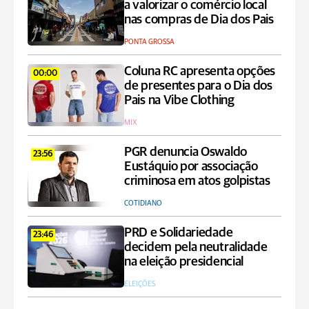
a valorizar o comércio local
nas compras de Dia dos Pais
PONTA GROSSA
Coluna RC apresenta opções
00:00
de presentes para o Dia dos
Pais na Vibe Clothing
MIX
PGR denuncia Oswaldo
23:56
Eustáquio por associação
criminosa em atos golpistas
COTIDIANO
PRD e Solidariedade
23:46
decidem pela neutralidade
na eleição presidencial
ELEIÇÕES