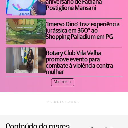
aniversário de Fabiana
Postiglione Mansani
'Imerso Dino' traz experiência
jurássica em 360° ao
Shopping Palladium em PG
Rotary Club Vila Velha
promove evento para
combate à violência contra
mulher
Ver mais
PUBLICIDADE
Conteúdo de marca