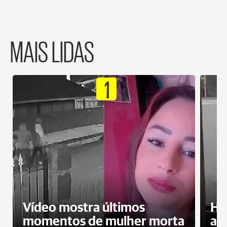
MAIS LIDAS
1
Vídeo mostra últimos
Ho
momentos de mulher morta
ag