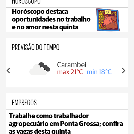
HORÓSCOPO
Horóscopo destaca
oportunidades no trabalho
e no amor nesta quinta
PREVISÃO DO TEMPO
Carambeí
in 19°C
max 21°C
min 18°C
EMPREGOS
Trabalhe como trabalhador
agropecuário em Ponta Grossa; confira
as vagas desta quinta