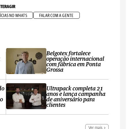
NTERAGIR
ÍCIAS NO WHATS
FALAR COM A GENTE
Belgotex fortalece
a
operação internacional
com fábrica em Ponta
Grossa
do
Ultrapack completa 21
anos e lança campanha
no
de aniversário para
clientes
Ver mais