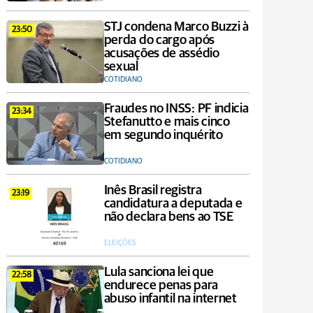
STJ condena Marco Buzzi à
23:50
perda do cargo após
acusações de assédio
sexual
COTIDIANO
Fraudes no INSS: PF indicia
23:34
Stefanutto e mais cinco
em segundo inquérito
COTIDIANO
Inês Brasil registra
23:19
candidatura a deputada e
não declara bens ao TSE
ELEIÇÕES
Lula sanciona lei que
22:58
endurece penas para
abuso infantil na internet