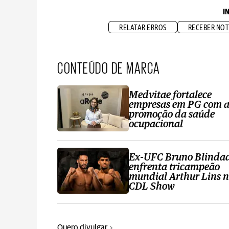
I
RELATAR ERROS
RECEBER NOT
CONTEÚDO DE MARCA
Medvitae fortalece
empresas em PG com 
promoção da saúde
ocupacional
Ex-UFC Bruno Blinda
enfrenta tricampeão
mundial Arthur Lins 
CDL Show
Quero divulgar