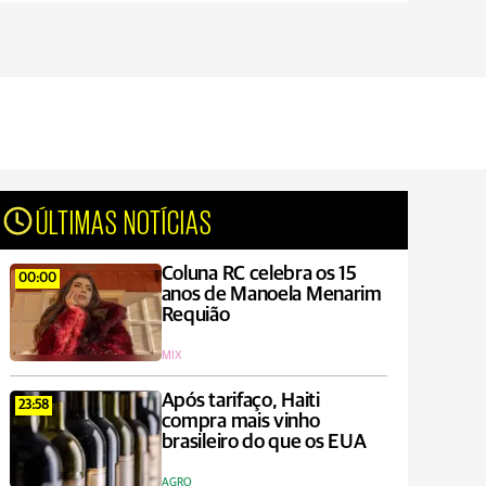
ÚLTIMAS NOTÍCIAS
Coluna RC celebra os 15
00:00
anos de Manoela Menarim
Requião
MIX
Após tarifaço, Haiti
23:58
compra mais vinho
brasileiro do que os EUA
AGRO