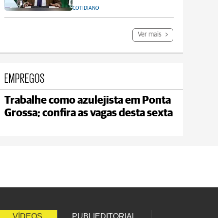
COTIDIANO
Ver mais
EMPREGOS
Trabalhe como azulejista em Ponta
Jaguariaíva
Grossa; confira as vagas desta sexta
max 22°C
min 19°C
VÍDEOS
PUBLIEDITORIAL