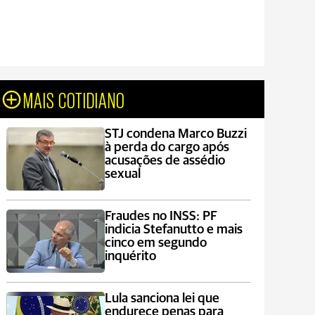
MAIS COTIDIANO
STJ condena Marco Buzzi
à perda do cargo após
acusações de assédio
sexual
Fraudes no INSS: PF
indicia Stefanutto e mais
cinco em segundo
inquérito
Lula sanciona lei que
endurece penas para