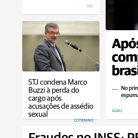
MIX
Após
comp
bras
STJ condena Marco
No pri
Buzzi à perda do
espuma
cargo após
acusações de assédio
AGRO
sexual
COTIDIANO