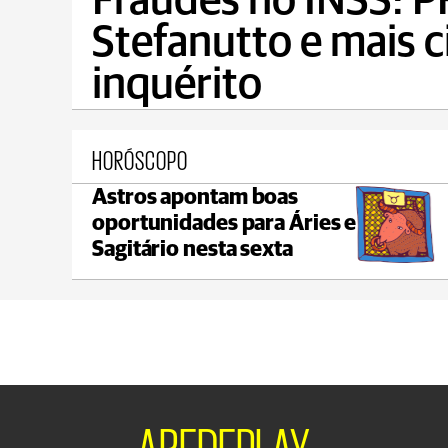
Fraudes no INSS: PF
Stefanutto e mais 
inquérito
HORÓSCOPO
Astros apontam boas
Castro
oportunidades para Áries e
max 22°C
min 18°C
Sagitário nesta sexta
AREDEPLAY