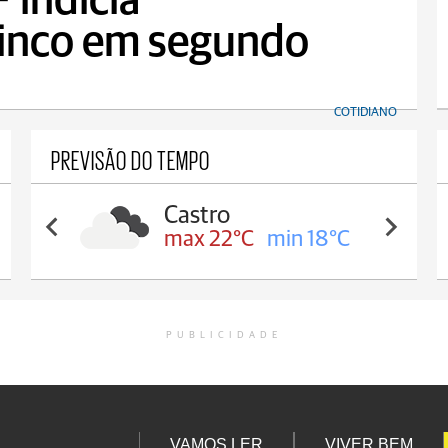
 indicia
cinco em segundo
COTIDIANO
PREVISÃO DO TEMPO
Carambeí
max 21°C
min 18°C
PUBLICIDADE
VAMOS LER
VIVER BEM