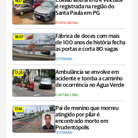
Colisão lateral entre veículos
18:17
é registrada na região do
Santa Paula em PG
PONTA GROSSA
Fábrica de doces com mais
18:07
de 100 anos de história fecha
as portas e corta 80 vagas
COTIDIANO
Ambulância se envolve em
17:25
acidente e tomba a caminho
de ocorrência no Água Verde
CURITIBA E RMC
Pai de menino que morreu
17:14
atingido por pilar é
encontrado morto em
Prudentópolis
COTIDIANO