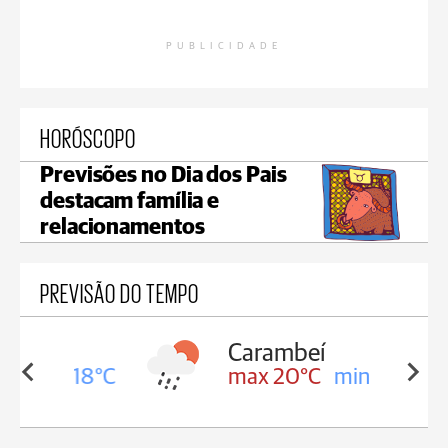
PUBLICIDADE
HORÓSCOPO
Previsões no Dia dos Pais
destacam família e
relacionamentos
PREVISÃO DO TEMPO
Carambeí
in 18°C
max 20°C
min 18°C