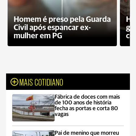
Homem é preso pela Guarda
Ho
Civil após espancar ex-
gr
mulher em PG
co
MAIS COTIDIANO
Fábrica de doces com mais
de 100 anos de história
fecha as portas e corta 80
vagas
Pai de menino que morreu