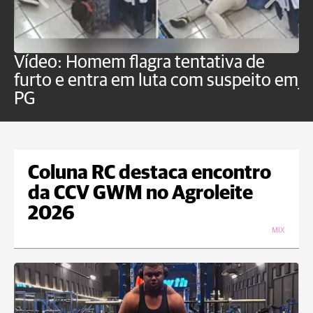
Vídeo: Homem flagra tentativa de
B
furto e entra em luta com suspeito em
j
PG
Coluna RC destaca encontro
da CCV GWM no Agroleite
2026
MIX