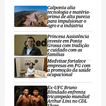
Calponta alia
tecnologia e matéria-
prima de alta pureza
para impulsionar o
agro e a indústria
Princesa Assistência
investe em Ponta
Grossa com tradição
e cuidado com as
famílias
Medvitae fortalece
empresas em PG com
a promoção da saúde
ocupacional
Ex-UFC Bruno
Blindado enfrenta
tricampeão mundial
Arthur Lins no CDL
Show