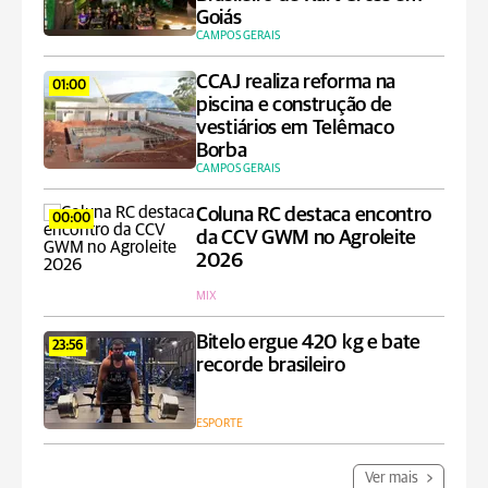
Goiás
CAMPOS GERAIS
CCAJ realiza reforma na
01:00
piscina e construção de
vestiários em Telêmaco
Borba
CAMPOS GERAIS
Coluna RC destaca encontro
00:00
da CCV GWM no Agroleite
2026
MIX
Bitelo ergue 420 kg e bate
23:56
recorde brasileiro
ESPORTE
Ver mais