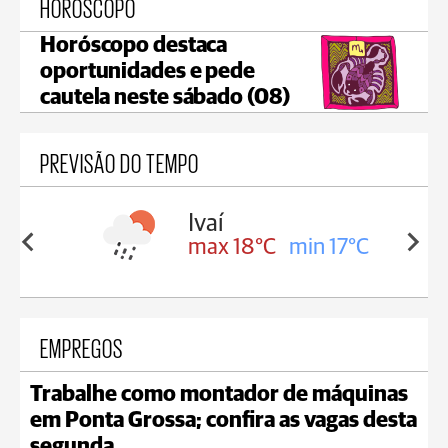
HORÓSCOPO
Horóscopo destaca
oportunidades e pede
cautela neste sábado (08)
PREVISÃO DO TEMPO
olis
Ivaí
in 16°C
max 18°C
min 17°C
EMPREGOS
Trabalhe como montador de máquinas
em Ponta Grossa; confira as vagas desta
segunda