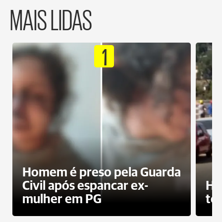
MAIS LIDAS
1
Homem é preso pela Guarda
Civil após espancar ex-
Ho
mulher em PG
te