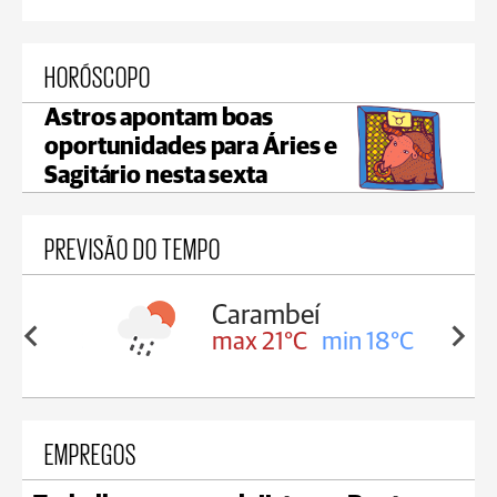
HORÓSCOPO
Astros apontam boas
oportunidades para Áries e
Sagitário nesta sexta
PREVISÃO DO TEMPO
Carambeí
in 18°C
max 21°C
min 18°C
EMPREGOS