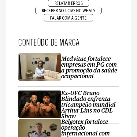
RELATAR ERROS
RECEBER NOTÍCIAS NO WHATS
FALAR COM A GENTE
CONTEÚDO DE MARCA
Medvitae fortalece
empresas em PG com
a promoção da saúde
ocupacional
Ex-UFC Bruno
Blindado enfrenta
tricampeão mundial
Arthur Lins no CDL
Show
Belgotex fortalece
operação
internacional com