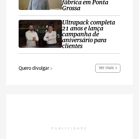
fábrica em Ponta
Grossa
Ultrapack completa
21 anos e lança
campanha de
aniversário para
clientes
Quero divulgar
Ver mais
PUBLICIDADE