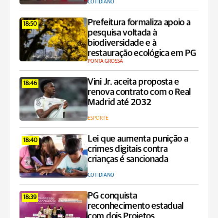
COTIDIANO
Prefeitura formaliza apoio a
18:50
pesquisa voltada à
biodiversidade e à
restauração ecológica em PG
PONTA GROSSA
Vini Jr. aceita proposta e
18:46
renova contrato com o Real
Madrid até 2032
ESPORTE
Lei que aumenta punição a
18:40
crimes digitais contra
crianças é sancionada
COTIDIANO
PG conquista
18:39
reconhecimento estadual
com dois Projetos