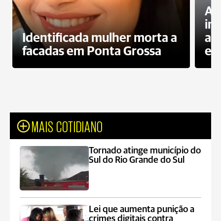
Al
in
Identificada mulher morta a
ag
facadas em Ponta Grossa
es
MAIS COTIDIANO
Tornado atinge município do
Sul do Rio Grande do Sul
Lei que aumenta punição a
crimes digitais contra