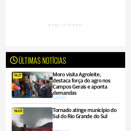
PUBLICIDADE
ÚLTIMAS NOTÍCIAS
Moro visita Agroleite,
19:21
destaca força do agro nos
Campos Gerais e aponta
demandas
ELEIÇÕES
Tornado atinge município do
19:05
Sul do Rio Grande do Sul