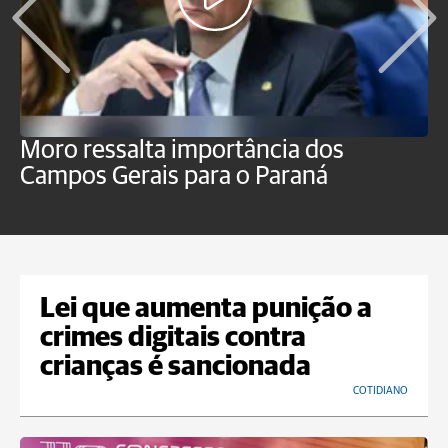
Moro ressalta importância dos
E
Campos Gerais para o Paraná
m
Lei que aumenta punição a
crimes digitais contra
crianças é sancionada
COTIDIANO