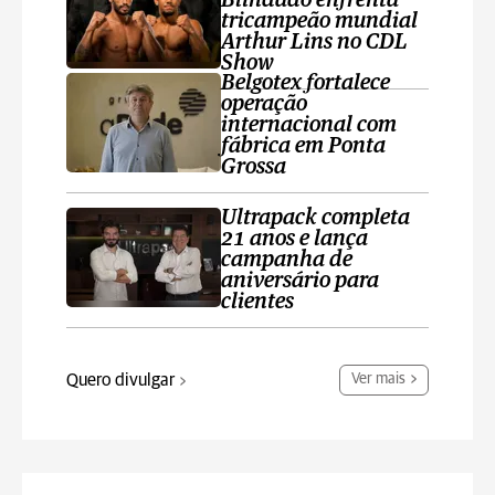
Blindado enfrenta
tricampeão mundial
Arthur Lins no CDL
Show
Belgotex fortalece
operação
internacional com
fábrica em Ponta
Grossa
Ultrapack completa
21 anos e lança
campanha de
aniversário para
clientes
Quero divulgar
Ver mais