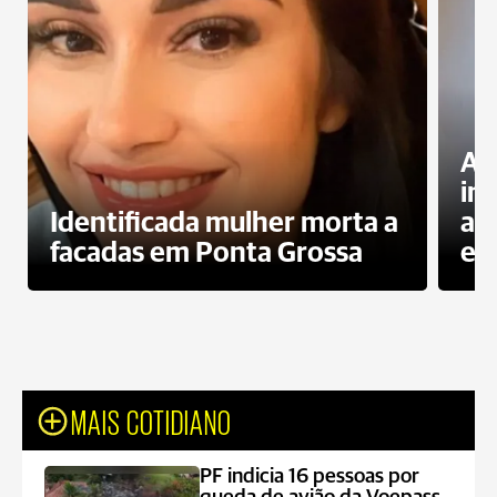
Al
in
Identificada mulher morta a
ag
facadas em Ponta Grossa
es
MAIS COTIDIANO
PF indicia 16 pessoas por