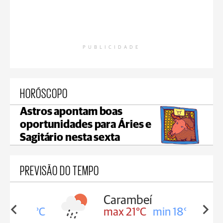
PUBLICIDADE
HORÓSCOPO
Astros apontam boas
oportunidades para Áries e
Sagitário nesta sexta
PREVISÃO DO TEMPO
Carambeí
in 18°C
max 21°C
min 18°C