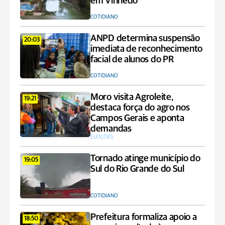
em Vinhedo
COTIDIANO
ANPD determina suspensão
20:03
imediata de reconhecimento
facial de alunos do PR
COTIDIANO
Moro visita Agroleite,
19:21
destaca força do agro nos
Campos Gerais e aponta
demandas
ELEIÇÕES
Tornado atinge município do
19:05
Sul do Rio Grande do Sul
COTIDIANO
Prefeitura formaliza apoio a
18:50