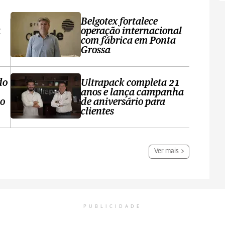
Belgotex fortalece
a
operação internacional
com fábrica em Ponta
Grossa
do
Ultrapack completa 21
anos e lança campanha
no
de aniversário para
clientes
Ver mais
PUBLICIDADE