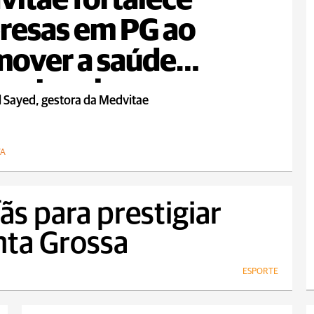
itae fortalece
resas em PG ao
over a saúde
acional
l Sayed, gestora da Medvitae
VA
ãs para prestigiar
ta Grossa
ESPORTE