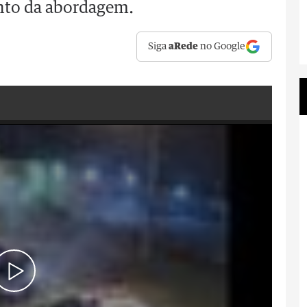
nto da abordagem.
Siga
aRede
no Google