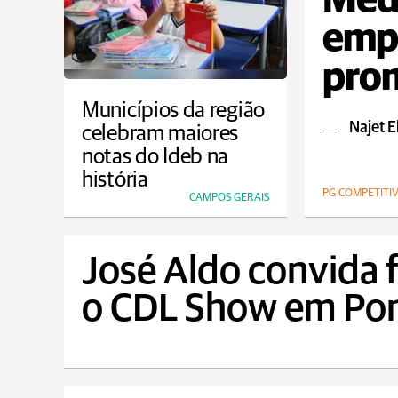
Medv
emp
prom
ocup
Municípios da região
Najet E
celebram maiores
notas do Ideb na
história
PG COMPETITI
CAMPOS GERAIS
José Aldo convida f
o CDL Show em Pon