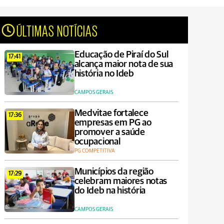
ÚLTIMAS NOTÍCIAS
Educação de Piraí do Sul
17:41
alcança maior nota de sua
história no Ideb
CAMPOS GERAIS
Medvitae fortalece
17:36
empresas em PG ao
promover a saúde
ocupacional
PG COMPETITIVA
Municípios da região
17:29
celebram maiores notas
do Ideb na história
CAMPOS GERAIS