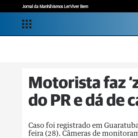
Jornal da Manhã
Vamos Ler
Viver Bem
Motorista faz ‘z
do PR e dá de 
Caso foi registrado em Guaratub
feira (28). Câmeras de monitora