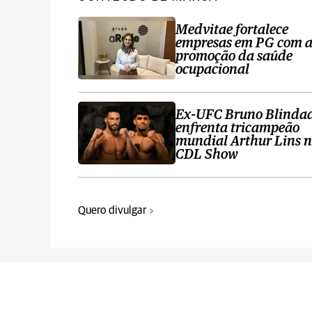
Medvitae fortalece
empresas em PG com 
promoção da saúde
ocupacional
Ex-UFC Bruno Blinda
enfrenta tricampeão
mundial Arthur Lins 
CDL Show
Quero divulgar