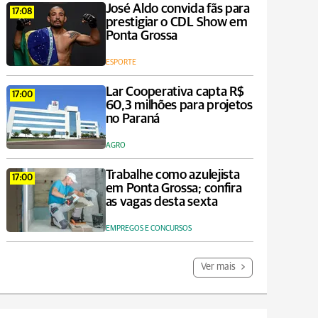
José Aldo convida fãs para
17:08
prestigiar o CDL Show em
Ponta Grossa
ESPORTE
Lar Cooperativa capta R$
17:00
60,3 milhões para projetos
no Paraná
AGRO
Trabalhe como azulejista
17:00
em Ponta Grossa; confira
as vagas desta sexta
EMPREGOS E CONCURSOS
Ver mais