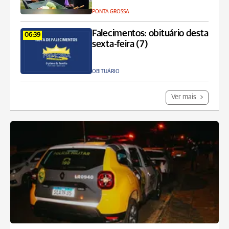
PONTA GROSSA
Falecimentos: obituário desta
06:39
sexta-feira (7)
OBITUÁRIO
Ver mais