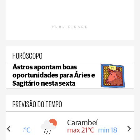
PUBLICIDADE
HORÓSCOPO
Astros apontam boas
oportunidades para Áries e
Sagitário nesta sexta
PREVISÃO DO TEMPO
Carambeí
in 18°C
max 21°C
min 18°C