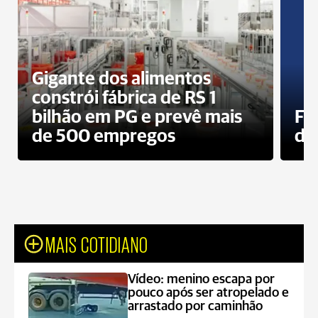
Gigante dos alimentos
constrói fábrica de RS 1
bilhão em PG e prevê mais
Fa
de 500 empregos
des
MAIS COTIDIANO
Vídeo: menino escapa por
pouco após ser atropelado e
arrastado por caminhão