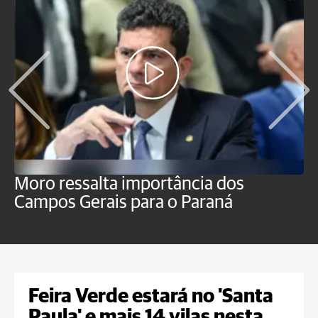
Moro ressalta importância dos
E
Campos Gerais para o Paraná
m
Feira Verde estará no 'Santa
Paula' e mais 14 vilas nesta