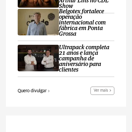
Arthur Lins no CDL
Show
Belgotex fortalece
operação
internacional com
fábrica em Ponta
Grossa
Ultrapack completa
21 anos e lança
campanha de
aniversário para
clientes
Quero divulgar
Ver mais