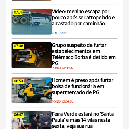
Vídeo: menino escapa por
07:31
pouco após ser atropelado e
arrastado por caminhão
COTIDIANO
Grupo suspeito de furtar
07:08
estabelecimentos em
Telêmaco Borba é detido em
PG
PONTA GROSSA
Homem é preso após furtar
06:59
bolsa de funcionária em
supermercado de PG
PONTA GROSSA
Feira Verde estará no 'Santa
06:47
Paula' e mais 14 vilas nesta
sexta; veja sua rua