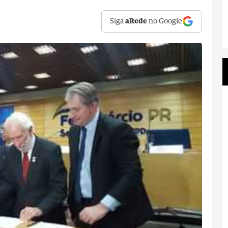
Siga
aRede
no Google