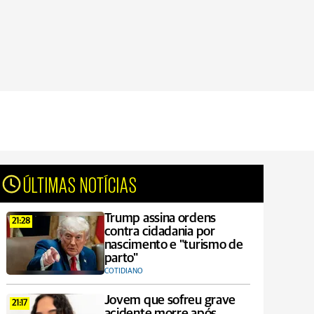
ÚLTIMAS NOTÍCIAS
Trump assina ordens
21:28
contra cidadania por
nascimento e "turismo de
parto"
COTIDIANO
Jovem que sofreu grave
21:17
acidente morre após