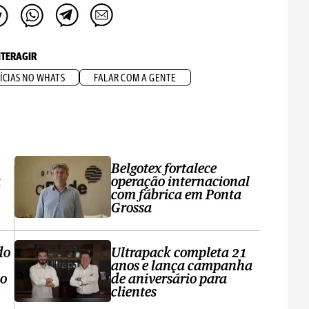
NTERAGIR
ÍCIAS NO WHATS
FALAR COM A GENTE
Belgotex fortalece
a
operação internacional
com fábrica em Ponta
Grossa
do
Ultrapack completa 21
anos e lança campanha
no
de aniversário para
clientes