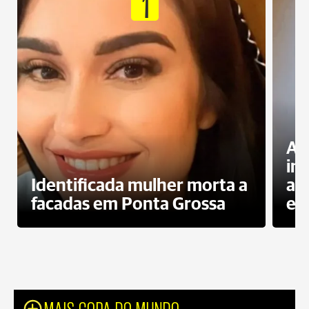
1
Al
in
Identificada mulher morta a
ag
facadas em Ponta Grossa
es
MAIS COPA DO MUNDO