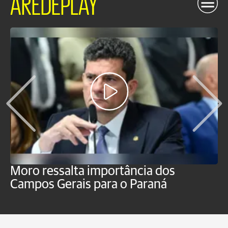
AREDEPLAY
Moro ressalta importância dos
E
Campos Gerais para o Paraná
m