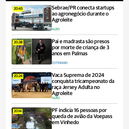
Sebrae/PR conecta startups
20:43
ao agronegócio durante o
Agroleite
AGRO
Pai e madrasta são presos
20:38
por morte de criança de 3
anos em Palmas
COTIDIANO
Vaca Suprema de 2024
20:24
conquista tricampeonato da
raça Jersey Adulta no
Agroleite
AGRO
PF indicia 16 pessoas por
20:14
queda de avião da Voepass
em Vinhedo