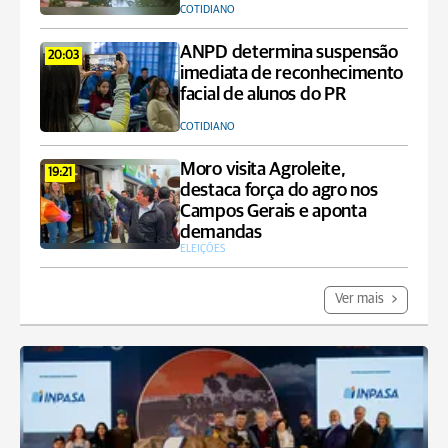
COTIDIANO
ANPD determina suspensão
20:03
imediata de reconhecimento
facial de alunos do PR
COTIDIANO
Moro visita Agroleite,
19:21
destaca força do agro nos
Campos Gerais e aponta
demandas
ELEIÇÕES
Ver mais