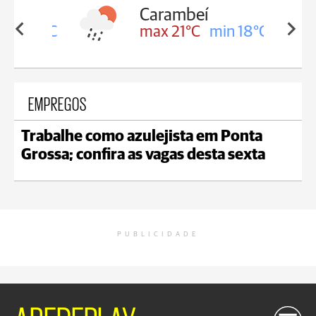
Carambeí
in 18°C
max 21°C
min 18°C
EMPREGOS
Trabalhe como azulejista em Ponta
Grossa; confira as vagas desta sexta
PUBLICIDADE