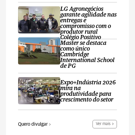
LG Agronegócios
garante agilidade nas
entregas e
compromisso com o
produtor rural
Colégio Positivo
Master se destaca
como único
Cambridge
International School
de PG
Expo+Indústria 2026
mira na
produtividade para
crescimento do setor
Quero divulgar
Ver mais