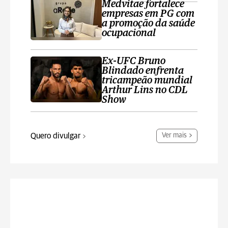
Medvitae fortalece
empresas em PG com
a promoção da saúde
ocupacional
Ex-UFC Bruno
Blindado enfrenta
tricampeão mundial
Arthur Lins no CDL
Show
Quero divulgar
Ver mais