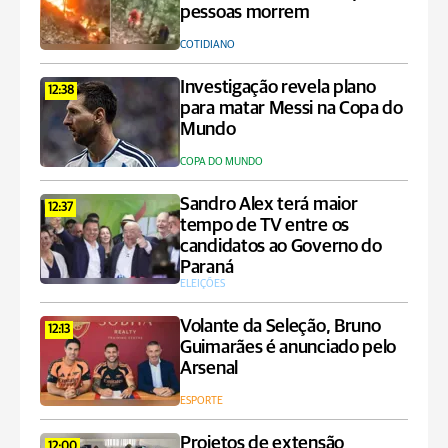
pessoas morrem
COTIDIANO
Investigação revela plano
12:38
para matar Messi na Copa do
Mundo
COPA DO MUNDO
Sandro Alex terá maior
12:37
tempo de TV entre os
candidatos ao Governo do
Paraná
ELEIÇÕES
Volante da Seleção, Bruno
12:13
Guimarães é anunciado pelo
Arsenal
ESPORTE
Projetos de extensão
12:00