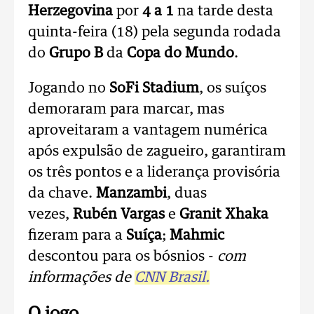
Herzegovina
por
4 a 1
na tarde desta
quinta-feira (18) pela segunda rodada
do
Grupo B
da
Copa do Mundo
.
Jogando no
SoFi Stadium
, os suíços
demoraram para marcar, mas
aproveitaram a vantagem numérica
após expulsão de zagueiro, garantiram
os três pontos e a liderança provisória
da chave.
Manzambi
, duas
vezes,
Rubén Vargas
e
Granit
Xhaka
fizeram para a
Suíça
;
Mahmic
descontou para os bósnios -
com
informações de
CNN Brasil.