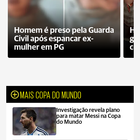
Homem é preso pela Guarda
Ho
Civil após espancar ex-
gr
mulher em PG
co
MAIS COPA DO MUNDO
Investigação revela plano
para matar Messi na Copa
do Mundo