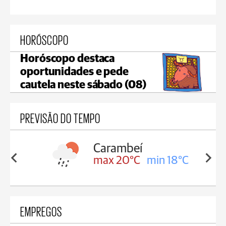
HORÓSCOPO
Horóscopo destaca
oportunidades e pede
cautela neste sábado (08)
PREVISÃO DO TEMPO
Carambeí
in 18°C
max 20°C
min 18°C
EMPREGOS