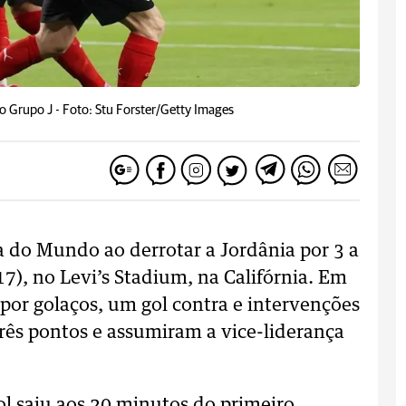
o Grupo J -
Foto: Stu Forster/Getty Images
a do Mundo ao derrotar a Jordânia por 3 a
7), no Levi’s Stadium, na Califórnia. Em
or golaços, um gol contra e intervenções
três pontos e assumiram a vice-liderança
gol saiu aos 20 minutos do primeiro