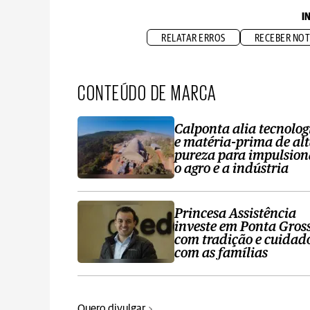
I
RELATAR ERROS
RECEBER NOT
CONTEÚDO DE MARCA
Calponta alia tecnolog
e matéria-prima de al
pureza para impulsion
o agro e a indústria
Princesa Assistência
investe em Ponta Gros
com tradição e cuidad
com as famílias
Quero divulgar