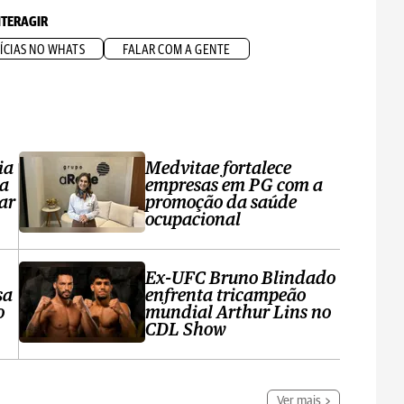
NTERAGIR
ÍCIAS NO WHATS
FALAR COM A GENTE
ia
Medvitae fortalece
ta
empresas em PG com a
ar
promoção da saúde
ocupacional
Ex-UFC Bruno Blindado
sa
enfrenta tricampeão
o
mundial Arthur Lins no
CDL Show
Ver mais