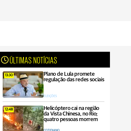
ÚLTIMAS NOTÍCIAS
Plano de Lula promete
13:30
regulação das redes sociais
ELEIÇÕES
Helicóptero cai na região
12:48
da Vista Chinesa, no Rio;
quatro pessoas morrem
COTIDIANO