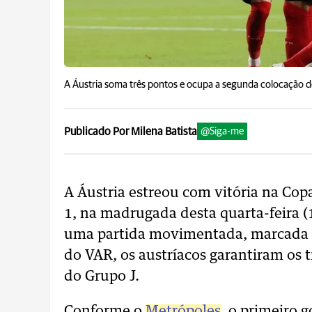
A Áustria soma três pontos e ocupa a segunda colocação d
Publicado Por Milena Batista
@Siga-me
A Áustria estreou com vitória na Cop
1, na madrugada desta quarta-feira (1
uma partida movimentada, marcada p
do VAR, os austríacos garantiram os 
do Grupo J.
Conforme o
Metrópoles
, o primeiro 