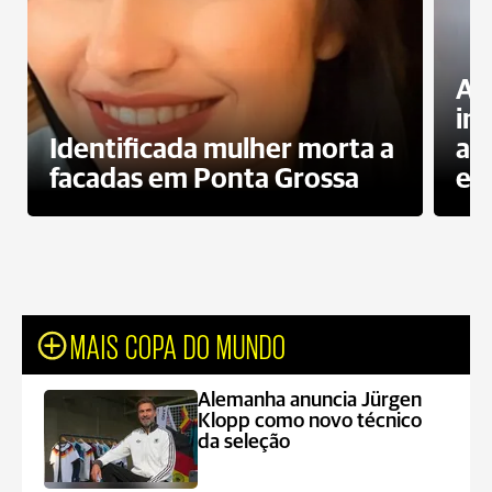
Al
in
Identificada mulher morta a
ag
facadas em Ponta Grossa
es
MAIS COPA DO MUNDO
Alemanha anuncia Jürgen
Klopp como novo técnico
da seleção