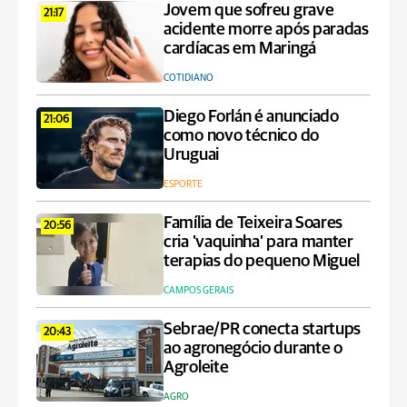
Jovem que sofreu grave
21:17
acidente morre após paradas
cardíacas em Maringá
COTIDIANO
Diego Forlán é anunciado
21:06
como novo técnico do
Uruguai
ESPORTE
Família de Teixeira Soares
20:56
cria 'vaquinha' para manter
terapias do pequeno Miguel
CAMPOS GERAIS
Sebrae/PR conecta startups
20:43
ao agronegócio durante o
Agroleite
AGRO