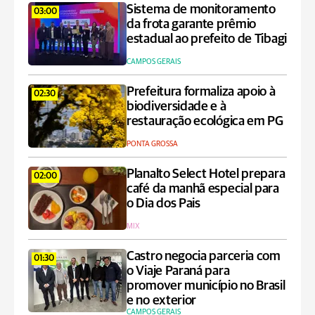
Sistema de monitoramento
03:00
da frota garante prêmio
estadual ao prefeito de Tibagi
CAMPOS GERAIS
Prefeitura formaliza apoio à
02:30
biodiversidade e à
restauração ecológica em PG
PONTA GROSSA
Planalto Select Hotel prepara
02:00
café da manhã especial para
o Dia dos Pais
MIX
Castro negocia parceria com
01:30
o Viaje Paraná para
promover município no Brasil
e no exterior
CAMPOS GERAIS