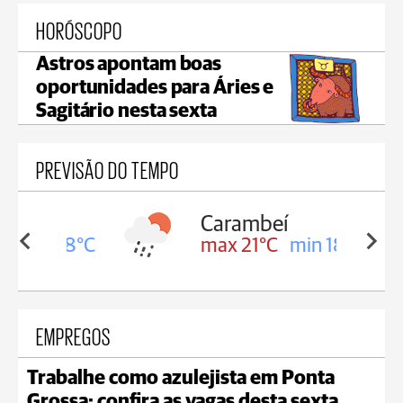
HORÓSCOPO
Astros apontam boas
oportunidades para Áries e
Sagitário nesta sexta
PREVISÃO DO TEMPO
Carambeí
in 18°C
max 21°C
min 18°C
EMPREGOS
Trabalhe como azulejista em Ponta
Grossa; confira as vagas desta sexta