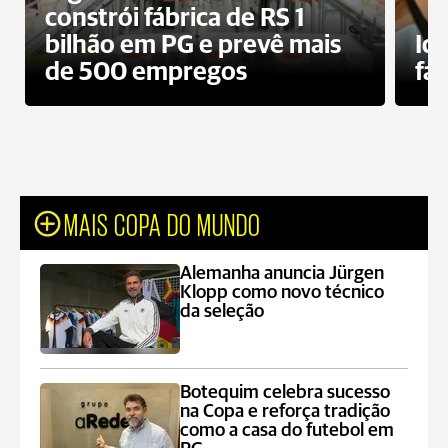
constrói fábrica de RS 1
bilhão em PG e prevê mais
Id
de 500 empregos
fa
MAIS COPA DO MUNDO
Alemanha anuncia Jürgen
Klopp como novo técnico
da seleção
Botequim celebra sucesso
na Copa e reforça tradição
como a casa do futebol em