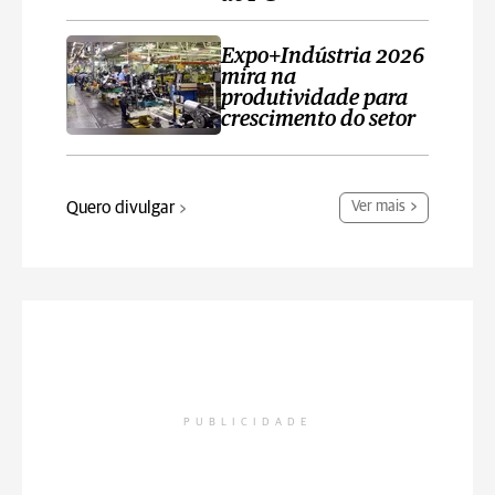
Expo+Indústria 2026
mira na
produtividade para
crescimento do setor
Quero divulgar
Ver mais
PUBLICIDADE