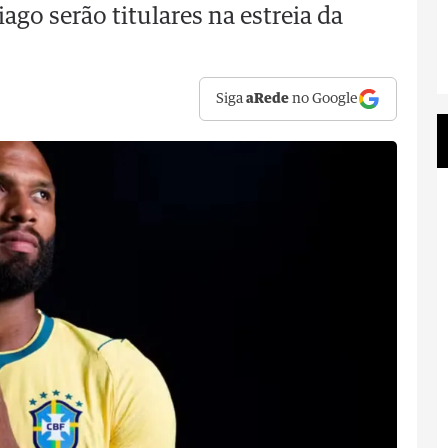
ago serão titulares na estreia da
Siga
aRede
no Google