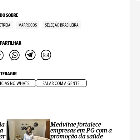
DO SOBRE
STREIA
MARROCOS
SELEÇÃO BRASILEIRA
PARTILHAR
NTERAGIR
ÍCIAS NO WHATS
FALAR COM A GENTE
ia
Medvitae fortalece
ta
empresas em PG com a
ar
promoção da saúde