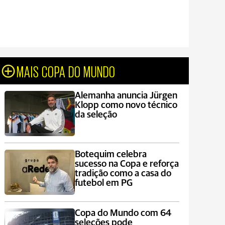
MAIS COPA DO MUNDO
Alemanha anuncia Jürgen
Klopp como novo técnico
da seleção
Botequim celebra
sucesso na Copa e reforça
tradição como a casa do
futebol em PG
Copa do Mundo com 64
seleções pode