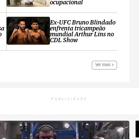
ocupacional
Ex-UFC Bruno Blindado
sa
enfrenta tricampeão
o
mundial Arthur Lins no
CDL Show
Ver mais
PUBLICIDADE