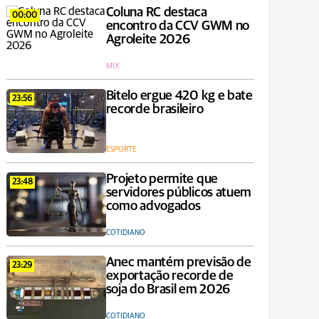
Coluna RC destaca
00:00
encontro da CCV GWM no
Agroleite 2026
MIX
Bitelo ergue 420 kg e bate
23:56
recorde brasileiro
ESPORTE
Projeto permite que
23:48
servidores públicos atuem
como advogados
COTIDIANO
Anec mantém previsão de
23:29
exportação recorde de
soja do Brasil em 2026
COTIDIANO