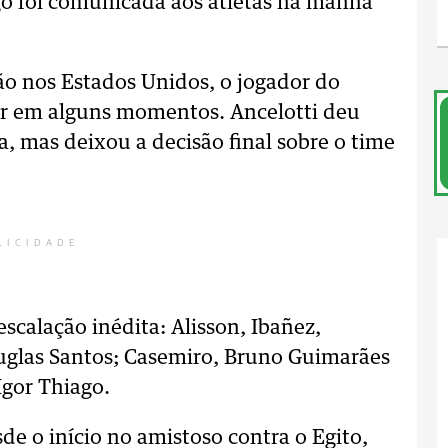
go foi comunicada aos atletas na manhã
ão nos Estados Unidos, o jogador do
lar em alguns momentos. Ancelotti deu
da, mas deixou a decisão final sobre o time
LICIDADE
scalação inédita: Alisson, Ibañez,
uglas Santos; Casemiro, Bruno Guimarães
Igor Thiago.
de o início no amistoso contra o Egito,