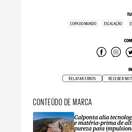
TU
COPA DO MUNDO
ESCALAÇÃO
E
COM
I
RELATAR ERROS
RECEBER NOT
CONTEÚDO DE MARCA
Calponta alia tecnolog
e matéria-prima de al
pureza para impulsion