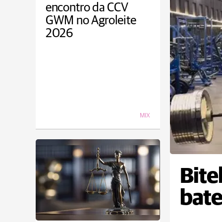
encontro da CCV
GWM no Agroleite
2026
MIX
Bite
bate