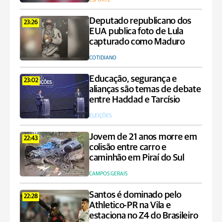
Deputado republicano dos
23:26
EUA publica foto de Lula
capturado como Maduro
COTIDIANO
Educação, segurança e
23:02
alianças são temas de debate
entre Haddad e Tarcísio
ELEIÇÕES
Jovem de 21 anos morre em
22:43
colisão entre carro e
caminhão em Piraí do Sul
CAMPOS GERAIS
Santos é dominado pelo
22:28
Athletico-PR na Vila e
estaciona no Z4 do Brasileiro