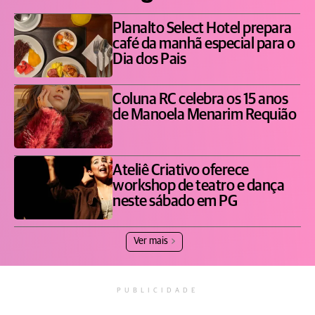
Planalto Select Hotel prepara
café da manhã especial para o
Dia dos Pais
Coluna RC celebra os 15 anos
de Manoela Menarim Requião
Ateliê Criativo oferece
workshop de teatro e dança
neste sábado em PG
Ver mais
PUBLICIDADE