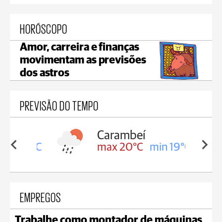
HORÓSCOPO
Amor, carreira e finanças
movimentam as previsões
dos astros
PREVISÃO DO TEMPO
Carambeí
in 19°C
max 20°C
min 19°C
EMPREGOS
Trabalhe como montador de máquinas