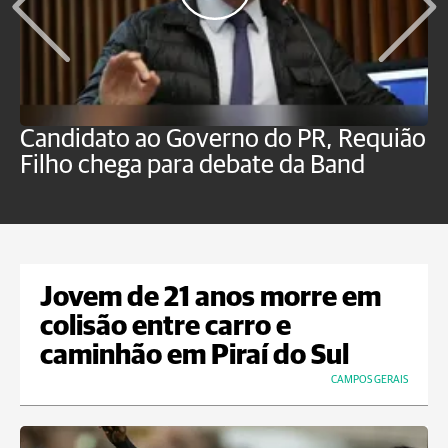
Candidato ao Governo do PR, Requião
S
Filho chega para debate da Band
p
B
Jovem de 21 anos morre em
colisão entre carro e
caminhão em Piraí do Sul
CAMPOS GERAIS