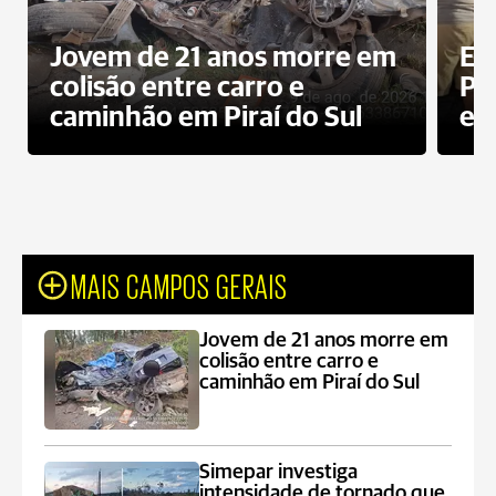
Jovem de 21 anos morre em
Ex
colisão entre carro e
Pe
caminhão em Piraí do Sul
en
MAIS CAMPOS GERAIS
Jovem de 21 anos morre em
colisão entre carro e
caminhão em Piraí do Sul
Simepar investiga
intensidade de tornado que