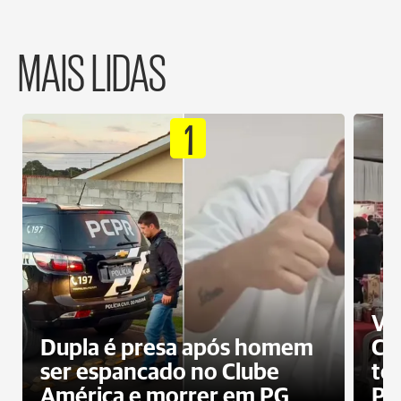
MAIS LIDAS
1
Ví
Dupla é presa após homem
Cl
ser espancado no Clube
te
América e morrer em PG
PG