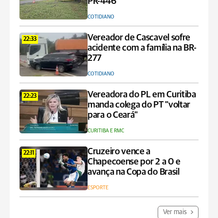
PR-446
COTIDIANO
Vereador de Cascavel sofre
22:33
acidente com a família na BR-
277
COTIDIANO
Vereadora do PL em Curitiba
22:23
manda colega do PT "voltar
para o Ceará"
CURITIBA E RMC
Cruzeiro vence a
22:11
Chapecoense por 2 a 0 e
avança na Copa do Brasil
ESPORTE
Ver mais