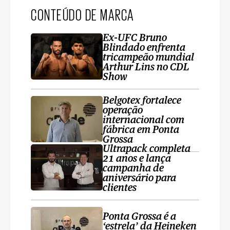
CONTEÚDO DE MARCA
Ex-UFC Bruno
Blindado enfrenta
tricampeão mundial
Arthur Lins no CDL
Show
Belgotex fortalece
operação
internacional com
fábrica em Ponta
Grossa
Ultrapack completa
21 anos e lança
campanha de
aniversário para
clientes
Ponta Grossa é a
‘estrela’ da Heineken