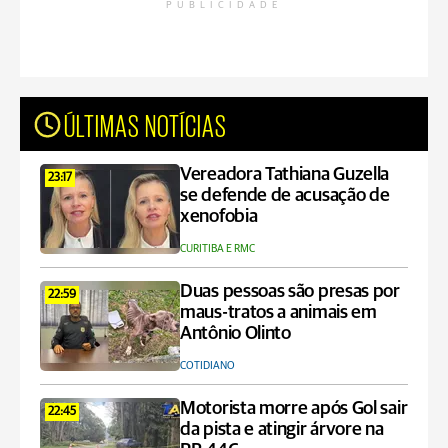
PUBLICIDADE
ÚLTIMAS NOTÍCIAS
Vereadora Tathiana Guzella
23:17
se defende de acusação de
xenofobia
CURITIBA E RMC
Duas pessoas são presas por
22:59
maus-tratos a animais em
Antônio Olinto
COTIDIANO
Motorista morre após Gol sair
22:45
da pista e atingir árvore na