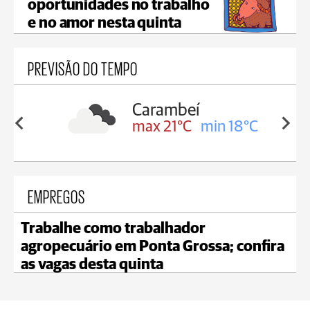
oportunidades no trabalho
e no amor nesta quinta
PREVISÃO DO TEMPO
Carambeí
in 19°C
max 21°C
min 18°C
EMPREGOS
Trabalhe como trabalhador
agropecuário em Ponta Grossa; confira
as vagas desta quinta