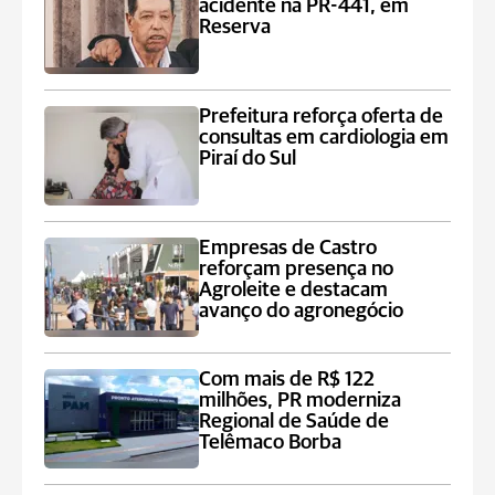
acidente na PR-441, em
Reserva
Prefeitura reforça oferta de
consultas em cardiologia em
Piraí do Sul
Empresas de Castro
reforçam presença no
Agroleite e destacam
avanço do agronegócio
Com mais de R$ 122
milhões, PR moderniza
Regional de Saúde de
Telêmaco Borba