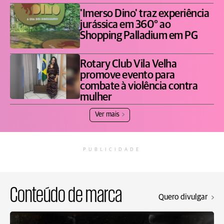
'Imerso Dino' traz experiência
jurássica em 360° ao
Shopping Palladium em PG
Rotary Club Vila Velha
promove evento para
combate à violência contra
mulher
Ver mais
PUBLICIDADE
Conteúdo de marca
Quero divulgar