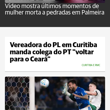
Vídeo mostra últimos momentos de
"
mulher morta a pedradas em Palmeira
c
U
Vereadora do PL em Curitiba
manda colega do PT "voltar
para o Ceará"
CURITIBA E RMC