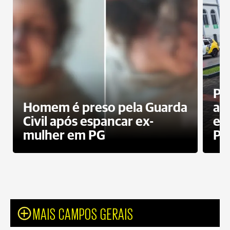
Pa
Homem é preso pela Guarda
ati
Civil após espancar ex-
en
mulher em PG
Pr
MAIS CAMPOS GERAIS