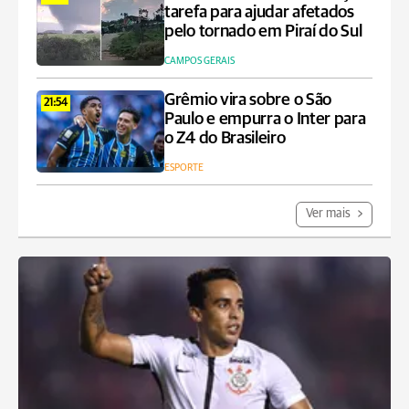
tarefa para ajudar afetados
pelo tornado em Piraí do Sul
CAMPOS GERAIS
Grêmio vira sobre o São
21:54
Paulo e empurra o Inter para
o Z4 do Brasileiro
ESPORTE
Ver mais