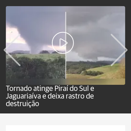
Tornado atinge Piraí do Sul e
H
Jaguariaíva e deixa rastro de
C
destruição
m