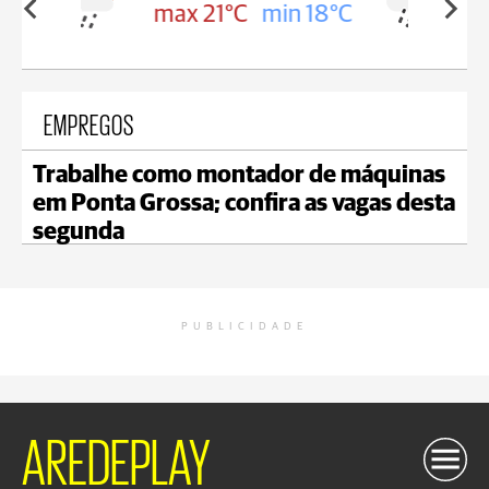
in 18°C
max 20°C
min 18°C
EMPREGOS
Trabalhe como montador de máquinas
em Ponta Grossa; confira as vagas desta
segunda
PUBLICIDADE
AREDEPLAY