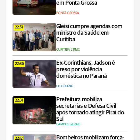
em Ponta Grossa
PONTA GROSSA
Gleisi cumpre agendas com
22:51
ministro da Saúde em
Curitiba
CURITIBA E RMC
Ex-Corinthians, Jadson é
22:36
preso por violência
doméstica no Paraná
COTIDIANO
Prefeitura mobiliza
22:31
secretarias e Defesa Civil
após tornado atingir Piraí do
Sul
CAMPOS GERAIS
Bombeiros mobilizam força-
22:12