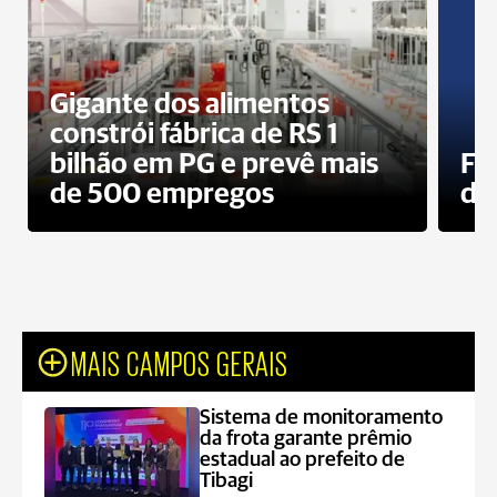
Gigante dos alimentos
constrói fábrica de RS 1
bilhão em PG e prevê mais
Fa
de 500 empregos
des
MAIS CAMPOS GERAIS
Sistema de monitoramento
da frota garante prêmio
estadual ao prefeito de
Tibagi