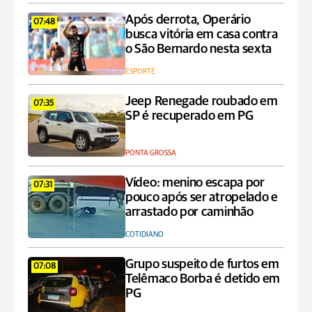
Após derrota, Operário
07:48
busca vitória em casa contra
o São Bernardo nesta sexta
ESPORTE
Jeep Renegade roubado em
07:35
SP é recuperado em PG
PONTA GROSSA
Vídeo: menino escapa por
07:31
pouco após ser atropelado e
arrastado por caminhão
COTIDIANO
Grupo suspeito de furtos em
07:08
Telêmaco Borba é detido em
PG