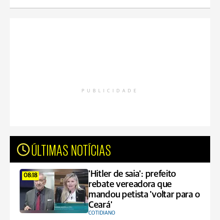
PUBLICIDADE
ÚLTIMAS NOTÍCIAS
'Hitler de saia': prefeito
08:18
rebate vereadora que
mandou petista 'voltar para o
Ceará'
COTIDIANO