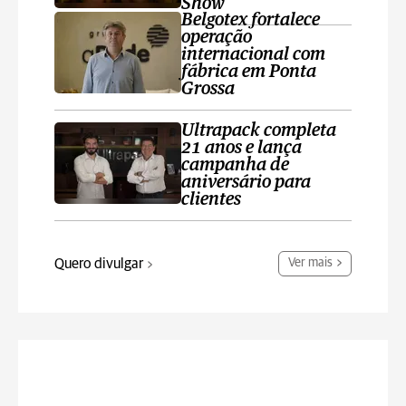
Show
Belgotex fortalece
operação
internacional com
fábrica em Ponta
Grossa
Ultrapack completa
21 anos e lança
campanha de
aniversário para
clientes
Quero divulgar
Ver mais