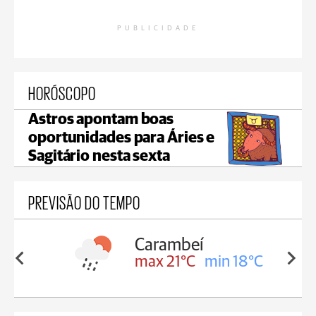
PUBLICIDADE
HORÓSCOPO
Astros apontam boas
oportunidades para Áries e
Sagitário nesta sexta
PREVISÃO DO TEMPO
Carambeí
in 18°C
max 21°C
min 18°C