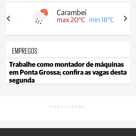
Carambeí
in 18°C
max 20°C
min 18°C
EMPREGOS
Trabalhe como montador de máquinas
em Ponta Grossa; confira as vagas desta
segunda
PUBLICIDADE