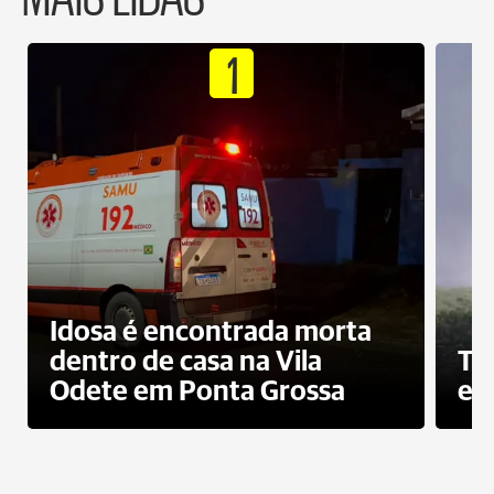
1
Idosa é encontrada morta
dentro de casa na Vila
To
Odete em Ponta Grossa
e 