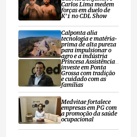
Carlos Lima medem
forças em duelo de
K’1 no CDL Show
Calponta alia
tecnologia e matéria-
prima de alta pureza
para impulsionar o
agro e a indústria
Princesa Assistência
investe em Ponta
Grossa com tradição
e cuidado com as
famílias
Medvitae fortalece
empresas em PG com
a promoção da saúde
ocupacional