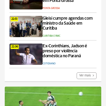
em Ponta Grossa
PONTA GROSSA
Gleisi cumpre agendas com
22:51
ministro da Saúde em
Curitiba
CURITIBA E RMC
Ex-Corinthians, Jadson é
22:36
preso por violência
doméstica no Paraná
COTIDIANO
Ver mais