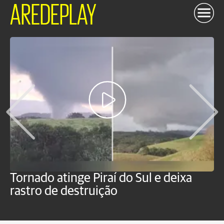
AREDEPLAY
Tornado atinge Piraí do Sul e deixa
H
rastro de destruição
C
m