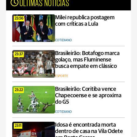
ÚLTIMAS NOTÍCIAS
Milei republica postagem
23:56
com críticas a Lula
COTIDIANO
Brasileirão: Botafogo marca
23:37
golaço, mas Fluminense
busca empate em clássico
ESPORTE
Brasileirão: Coritiba vence
23:22
Chapecoense e se aproxima
do G5
COTIDIANO
Idosa é encontrada morta
23:11
dentro de casa na Vila Odete