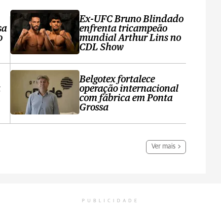
Ex-UFC Bruno Blindado
sa
enfrenta tricampeão
o
mundial Arthur Lins no
CDL Show
Belgotex fortalece
a
operação internacional
com fábrica em Ponta
Grossa
Ver mais
PUBLICIDADE