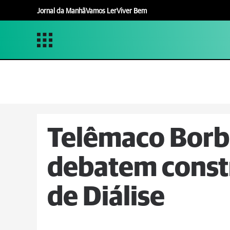
Jornal da Manhã
Vamos Ler
Viver Bem
Telêmaco Borba
debatem constr
de Diálise