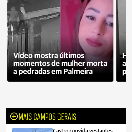
Vídeo mostra últimos
Ho
momentos de mulher morta
ag
a pedradas em Palmeira
pr
MAIS CAMPOS GERAIS
Castro convida gestantes