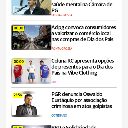
saúde mental na Câmara de
PG
PONTA GROSSA
Acipg convoca consumidores
00:30
a valorizar o comércio local
nas compras de Dia dos Pais
PONTA GROSSA
Coluna RC apresenta opções
00:00
de presentes para o Dia dos
Pais na Vibe Clothing
MIX
PGR denuncia Oswaldo
23:56
Eustáquio por associação
criminosa em atos golpistas
COTIDIANO
PRD e Solidariedade