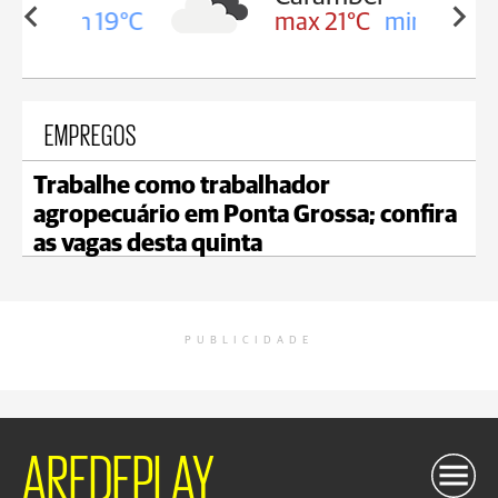
in 19°C
max 21°C
min 18°C
EMPREGOS
Trabalhe como trabalhador
agropecuário em Ponta Grossa; confira
as vagas desta quinta
PUBLICIDADE
AREDEPLAY