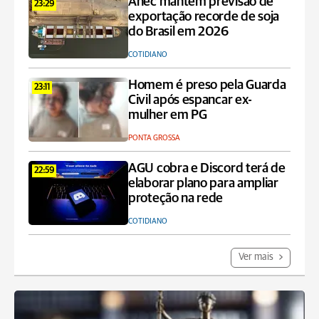
Anec mantém previsão de
23:29
exportação recorde de soja
do Brasil em 2026
COTIDIANO
Homem é preso pela Guarda
23:11
Civil após espancar ex-
mulher em PG
PONTA GROSSA
AGU cobra e Discord terá de
22:59
elaborar plano para ampliar
proteção na rede
COTIDIANO
Ver mais