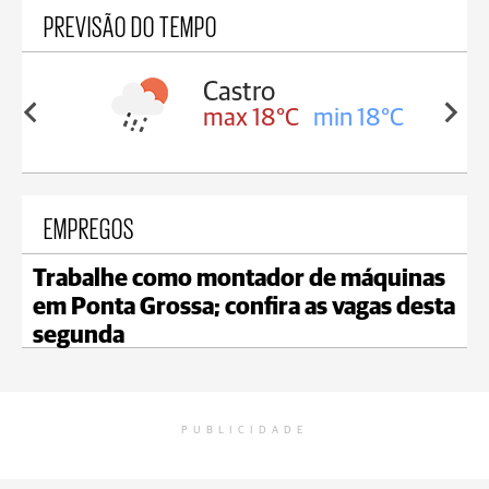
PREVISÃO DO TEMPO
ssa
Castro
in 17°C
max 18°C
min 18°C
EMPREGOS
Trabalhe como montador de máquinas
em Ponta Grossa; confira as vagas desta
segunda
PUBLICIDADE