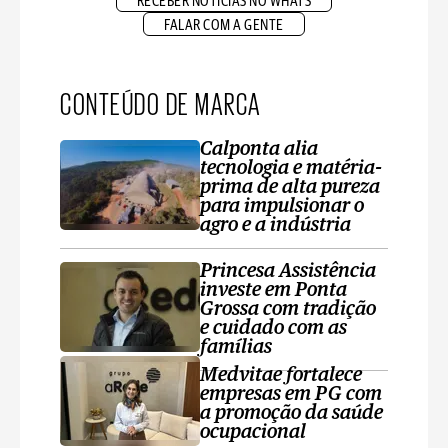
RECEBER NOTÍCIAS NO WHATS
FALAR COM A GENTE
CONTEÚDO DE MARCA
Calponta alia
tecnologia e matéria-
prima de alta pureza
para impulsionar o
agro e a indústria
Princesa Assistência
investe em Ponta
Grossa com tradição
e cuidado com as
famílias
Medvitae fortalece
empresas em PG com
a promoção da saúde
ocupacional