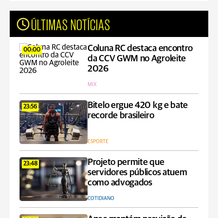
ÚLTIMAS NOTÍCIAS
Coluna RC destaca encontro
00:00
da CCV GWM no Agroleite
2026
MIX
Bitelo ergue 420 kg e bate
23:56
recorde brasileiro
ESPORTE
Projeto permite que
23:48
servidores públicos atuem
como advogados
COTIDIANO