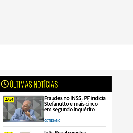
ÚLTIMAS NOTÍCIAS
Fraudes no INSS: PF indicia
23:34
Stefanutto e mais cinco
em segundo inquérito
COTIDIANO