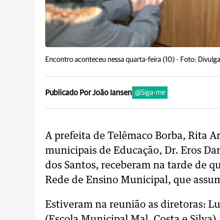
Encontro aconteceu nessa quarta-feira (10) -
Foto: Divulg
Publicado Por João Iansen
@Siga-me
A prefeita de Telêmaco Borba, Rita 
municipais de Educação, Dr. Eros Dan
dos Santos, receberam na tarde de qua
Rede de Ensino Municipal, que assum
Estiveram na reunião as diretoras: 
(Escola Municipal Mal. Costa e Silva)