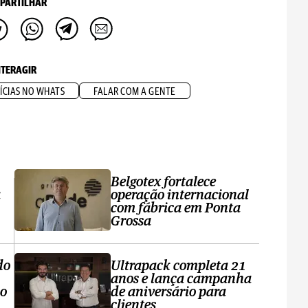
PARTILHAR
NTERAGIR
ÍCIAS NO WHATS
FALAR COM A GENTE
Belgotex fortalece
a
operação internacional
com fábrica em Ponta
Grossa
do
Ultrapack completa 21
anos e lança campanha
no
de aniversário para
clientes