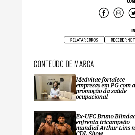
COM
I
RELATAR ERROS
RECEBER NOT
CONTEÚDO DE MARCA
Medvitae fortalece
empresas em PG com 
promoção da saúde
ocupacional
Ex-UFC Bruno Blinda
enfrenta tricampeão
mundial Arthur Lins 
CDL Show