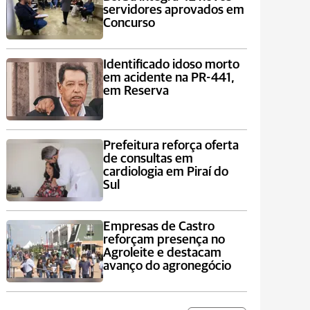
servidores aprovados em
Concurso
Identificado idoso morto
em acidente na PR-441,
em Reserva
Prefeitura reforça oferta
de consultas em
cardiologia em Piraí do
Sul
Empresas de Castro
reforçam presença no
Agroleite e destacam
avanço do agronegócio