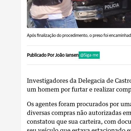
Após finalização do procedimento, o preso foi encaminhado
Publicado Por João Iansen
@Siga-me
Investigadores da Delegacia de Cast
um homem por furtar e realizar comp
Os agentes foram procurados por uma 
diversas compras não autorizadas em
constatou que sua carteira, com docu
seu veículo que estava estacionado e