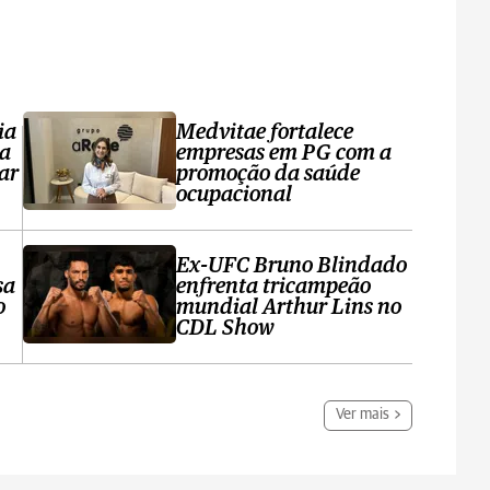
ia
Medvitae fortalece
ta
empresas em PG com a
ar
promoção da saúde
ocupacional
Ex-UFC Bruno Blindado
sa
enfrenta tricampeão
o
mundial Arthur Lins no
CDL Show
Ver mais