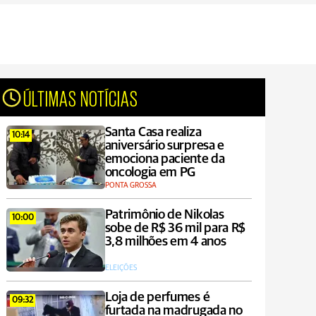
ÚLTIMAS NOTÍCIAS
Santa Casa realiza
10:14
aniversário surpresa e
emociona paciente da
oncologia em PG
PONTA GROSSA
Patrimônio de Nikolas
10:00
sobe de R$ 36 mil para R$
3,8 milhões em 4 anos
ELEIÇÕES
Loja de perfumes é
09:32
furtada na madrugada no