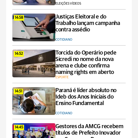
ELEIÇÕES VÍDEOS
Justiças Eleitoral e do
14:58
Trabalho lançam campanha
contra assédio
COTIDIANO
Torcida do Operário pede
14:52
Sicredi no nome da nova
arena e clube confirma
naming rights em aberto
ESPORTE
Paraná é líder absoluto no
14:51
Ideb dos Anos Iniciais do
Ensino Fundamental
COTIDIANO
Gestores da AMCG recebem
14:45
títulos de Prefeito Inovador