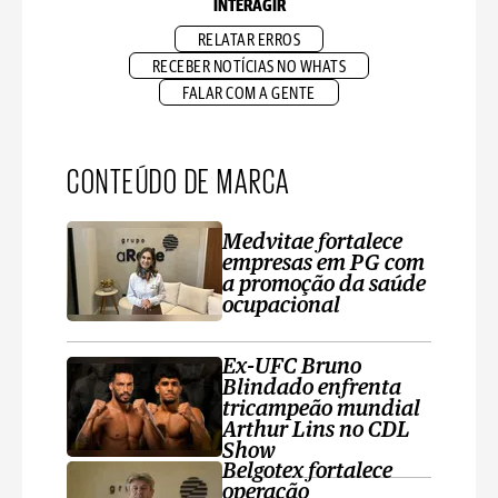
INTERAGIR
RELATAR ERROS
RECEBER NOTÍCIAS NO WHATS
FALAR COM A GENTE
CONTEÚDO DE MARCA
Medvitae fortalece
empresas em PG com
a promoção da saúde
ocupacional
Ex-UFC Bruno
Blindado enfrenta
tricampeão mundial
Arthur Lins no CDL
Show
Belgotex fortalece
operação