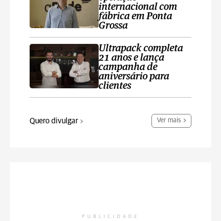
internacional com
fábrica em Ponta
Grossa
Ultrapack completa
21 anos e lança
campanha de
aniversário para
clientes
Quero divulgar
Ver mais
PUBLICIDADE