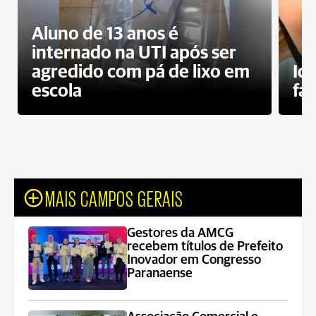
Aluno de 13 anos é
internado na UTI após ser
agredido com pá de lixo em
Id
escola
fa
MAIS CAMPOS GERAIS
Gestores da AMCG
recebem títulos de Prefeito
Inovador em Congresso
Paranaense