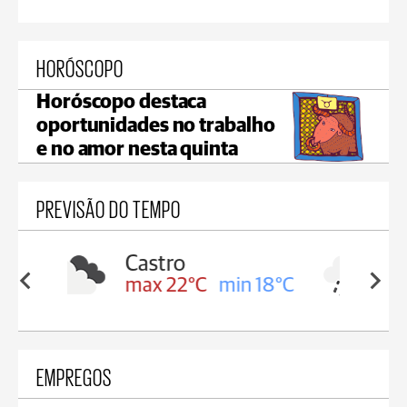
HORÓSCOPO
Horóscopo destaca
oportunidades no trabalho
e no amor nesta quinta
PREVISÃO DO TEMPO
Carambeí
in 18°C
max 21°C
min 18°C
EMPREGOS