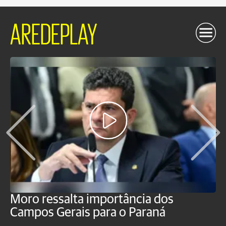
AREDEPLAY
Moro ressalta importância dos
E
Campos Gerais para o Paraná
m