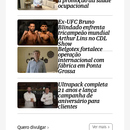
a promoção da saúde
ocupacional
Ex-UFC Bruno
Blindado enfrenta
tricampeão mundial
Arthur Lins no CDL
Show
Belgotex fortalece
operação
internacional com
fábrica em Ponta
Grossa
Ultrapack completa
21 anos e lança
campanha de
aniversário para
clientes
Quero divulgar
Ver mais