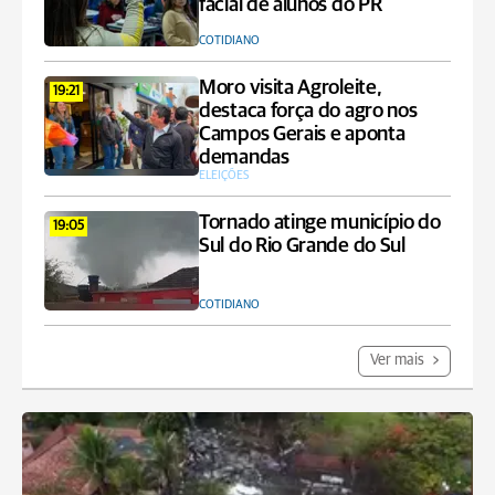
facial de alunos do PR
COTIDIANO
Moro visita Agroleite,
19:21
destaca força do agro nos
Campos Gerais e aponta
demandas
ELEIÇÕES
Tornado atinge município do
19:05
Sul do Rio Grande do Sul
COTIDIANO
Ver mais