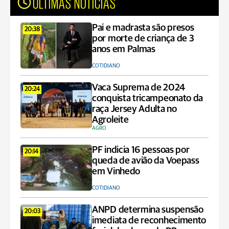
ÚLTIMAS NOTÍCIAS
Pai e madrasta são presos
20:38
por morte de criança de 3
anos em Palmas
COTIDIANO
Vaca Suprema de 2024
20:24
conquista tricampeonato da
raça Jersey Adulta no
Agroleite
AGRO
PF indicia 16 pessoas por
20:14
queda de avião da Voepass
em Vinhedo
COTIDIANO
ANPD determina suspensão
20:03
imediata de reconhecimento