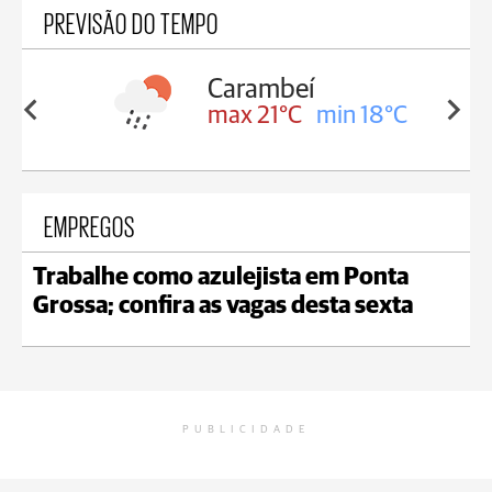
PREVISÃO DO TEMPO
Carambeí
in 18°C
max 21°C
min 18°C
EMPREGOS
Trabalhe como azulejista em Ponta
Grossa; confira as vagas desta sexta
PUBLICIDADE