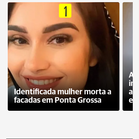
1
Al
in
Identificada mulher morta a
ag
facadas em Ponta Grossa
es