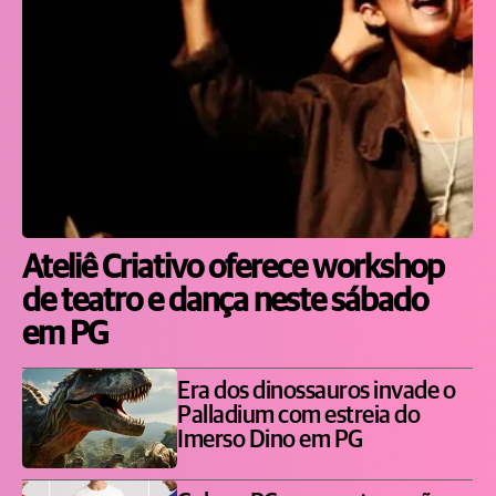
Ateliê Criativo oferece workshop
de teatro e dança neste sábado
em PG
Era dos dinossauros invade o
Palladium com estreia do
Imerso Dino em PG