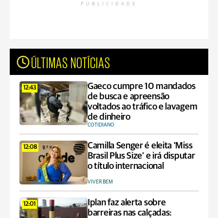
PUBLICIDADE
ÚLTIMAS NOTÍCIAS
Gaeco cumpre 10 mandados
12:43
de busca e apreensão
voltados ao tráfico e lavagem
de dinheiro
COTIDIANO
Camilla Senger é eleita ‘Miss
12:08
Brasil Plus Size’ e irá disputar
o título internacional
VIVER BEM
Iplan faz alerta sobre
12:01
barreiras nas calçadas: