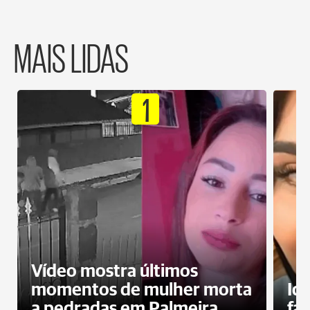
MAIS LIDAS
1
Vídeo mostra últimos
momentos de mulher morta
Id
a pedradas em Palmeira
fa