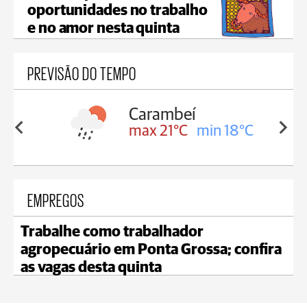
oportunidades no trabalho
e no amor nesta quinta
PREVISÃO DO TEMPO
Carambeí
in 18°C
max 21°C
min 18°C
EMPREGOS
Trabalhe como trabalhador
agropecuário em Ponta Grossa; confira
as vagas desta quinta