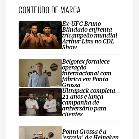
CONTEÚDO DE MARCA
Ex-UFC Bruno
Blindado enfrenta
tricampeão mundial
Arthur Lins no CDL
Show
Belgotex fortalece
operação
internacional com
fábrica em Ponta
Grossa
Ultrapack completa
21 anos e lança
campanha de
aniversário para
clientes
Ponta Grossa é a
‘estrela’ da Heineken