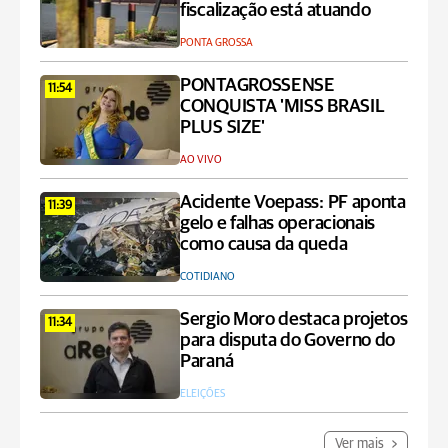
fiscalização está atuando
PONTA GROSSA
PONTAGROSSENSE
11:54
CONQUISTA 'MISS BRASIL
PLUS SIZE'
AO VIVO
Acidente Voepass: PF aponta
11:39
gelo e falhas operacionais
como causa da queda
COTIDIANO
Sergio Moro destaca projetos
11:34
para disputa do Governo do
Paraná
ELEIÇÕES
Ver mais