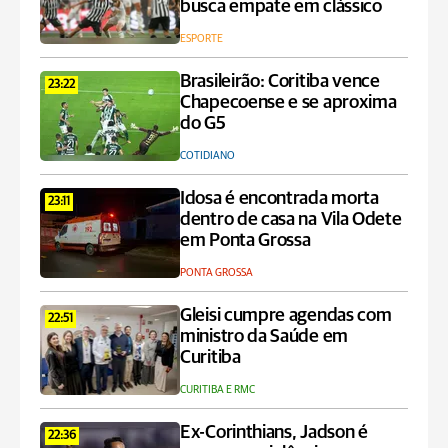
busca empate em clássico
ESPORTE
Brasileirão: Coritiba vence
23:22
Chapecoense e se aproxima
do G5
COTIDIANO
Idosa é encontrada morta
23:11
dentro de casa na Vila Odete
em Ponta Grossa
PONTA GROSSA
Gleisi cumpre agendas com
22:51
ministro da Saúde em
Curitiba
CURITIBA E RMC
Ex-Corinthians, Jadson é
22:36