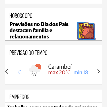
HORÓSCOPO
Previsões no Dia dos Pais
destacam família e
relacionamentos
PREVISÃO DO TEMPO
Carambeí
in 18°C
max 20°C
min 18°C
EMPREGOS