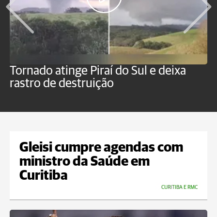
Tornado atinge Piraí do Sul e deixa
H
rastro de destruição
C
m
Gleisi cumpre agendas com
ministro da Saúde em
Curitiba
CURITIBA E RMC