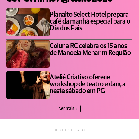
Planalto Select Hotel prepara
café da manhã especial para o
Dia dos Pais
Coluna RC celebra os 15 anos
de Manoela Menarim Requião
Ateliê Criativo oferece
workshop de teatro e dança
neste sábado em PG
Ver mais
PUBLICIDADE