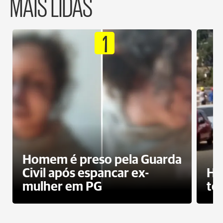
MAIS LIDAS
1
Homem é preso pela Guarda
Civil após espancar ex-
Ho
mulher em PG
te