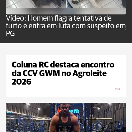
Vídeo: Homem flagra tentativa de
B
furto e entra em luta com suspeito em
j
PG
Coluna RC destaca encontro
da CCV GWM no Agroleite
2026
MIX