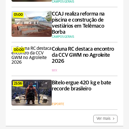
CAMPOS GERAIS
CCAJ realiza reforma na
01:00
piscina e construção de
vestiários em Telêmaco
Borba
CAMPOS GERAIS
Coluna RC destaca encontro
00:00
da CCV GWM no Agroleite
2026
MIX
Bitelo ergue 420 kg e bate
23:56
recorde brasileiro
ESPORTE
Ver mais