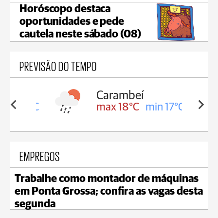
Horóscopo destaca
oportunidades e pede
cautela neste sábado (08)
PREVISÃO DO TEMPO
Carambeí
in 18°C
max 18°C
min 17°C
EMPREGOS
Trabalhe como montador de máquinas
em Ponta Grossa; confira as vagas desta
segunda