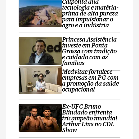
Calponta alia
tecnologia e matéria-
prima de alta pureza
para impulsionar o
agro e a indústria
Princesa Assistência
investe em Ponta
Grossa com tradição
e cuidado com as
famílias
Medvitae fortalece
empresas em PG com
a promoção da saúde
ocupacional
Ex-UFC Bruno
Blindado enfrenta
tricampeão mundial
Arthur Lins no CDL
Show