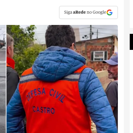
Siga
aRede
no Google