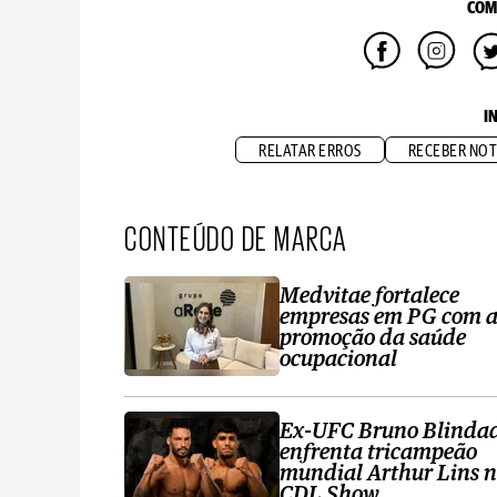
COM
I
RELATAR ERROS
RECEBER NOT
CONTEÚDO DE MARCA
Medvitae fortalece
empresas em PG com 
promoção da saúde
ocupacional
Ex-UFC Bruno Blinda
enfrenta tricampeão
mundial Arthur Lins 
CDL Show