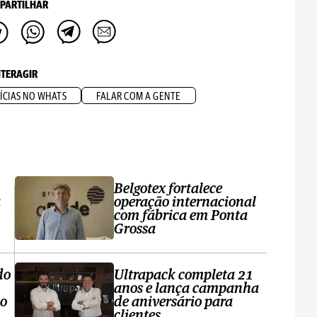
PARTILHAR
NTERAGIR
ÍCIAS NO WHATS
FALAR COM A GENTE
Belgotex fortalece
a
operação internacional
com fábrica em Ponta
Grossa
do
Ultrapack completa 21
anos e lança campanha
no
de aniversário para
clientes