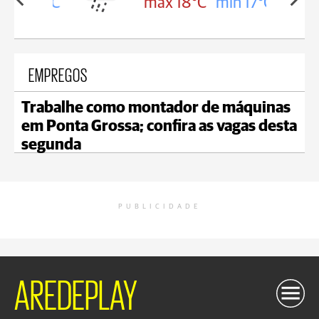
in 18°C
max 18°C
min 17°C
EMPREGOS
Trabalhe como montador de máquinas
em Ponta Grossa; confira as vagas desta
segunda
PUBLICIDADE
AREDEPLAY