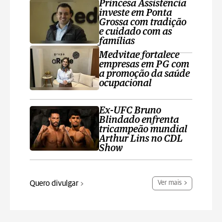
Princesa Assistência
investe em Ponta
Grossa com tradição
e cuidado com as
famílias
Medvitae fortalece
empresas em PG com
a promoção da saúde
ocupacional
Ex-UFC Bruno
Blindado enfrenta
tricampeão mundial
Arthur Lins no CDL
Show
Quero divulgar
Ver mais