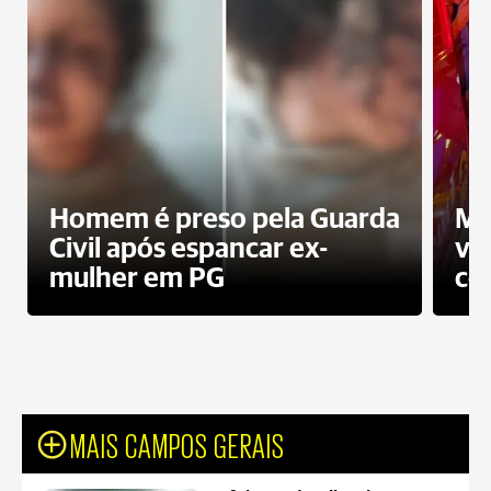
Homem é preso pela Guarda
Mo
Civil após espancar ex-
vo
mulher em PG
co
MAIS CAMPOS GERAIS