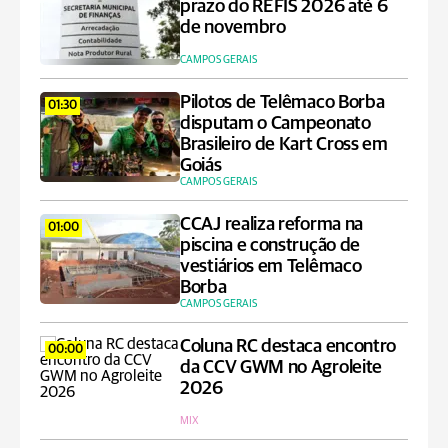
prazo do REFIS 2026 até 6
de novembro
CAMPOS GERAIS
Pilotos de Telêmaco Borba
01:30
disputam o Campeonato
Brasileiro de Kart Cross em
Goiás
CAMPOS GERAIS
CCAJ realiza reforma na
01:00
piscina e construção de
vestiários em Telêmaco
Borba
CAMPOS GERAIS
Coluna RC destaca encontro
00:00
da CCV GWM no Agroleite
2026
MIX