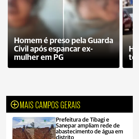
Homem é preso pela Guarda
Civil após espancar ex-
Ho
mulher em PG
te
MAIS CAMPOS GERAIS
Prefeitura de Tibagi e
Sanepar ampliam rede de
abastecimento de água em
distrito