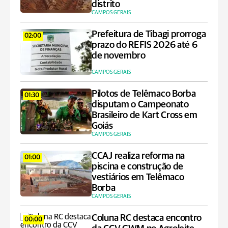
distrito
CAMPOS GERAIS
Prefeitura de Tibagi prorroga
02:00
prazo do REFIS 2026 até 6
de novembro
CAMPOS GERAIS
Pilotos de Telêmaco Borba
01:30
disputam o Campeonato
Brasileiro de Kart Cross em
Goiás
CAMPOS GERAIS
CCAJ realiza reforma na
01:00
piscina e construção de
vestiários em Telêmaco
Borba
CAMPOS GERAIS
Coluna RC destaca encontro
00:00