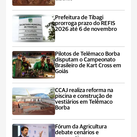
Prefeitura de Tibagi
prorroga prazo do REFIS
2026 até 6 de novembro
Pilotos de Telêmaco Borba
disputam o Campeonato
Brasileiro de Kart Cross em
Goiás
CCAJ realiza reforma na
piscina e construção de
vestiários em Telêmaco
Borba
Fórum da Agricultura
debate cenários e