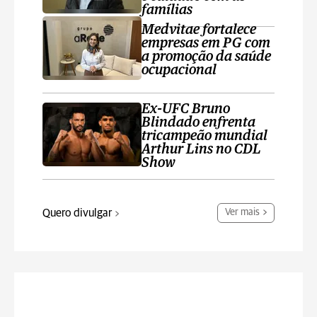
famílias
Medvitae fortalece
empresas em PG com
a promoção da saúde
ocupacional
Ex-UFC Bruno
Blindado enfrenta
tricampeão mundial
Arthur Lins no CDL
Show
Quero divulgar
Ver mais