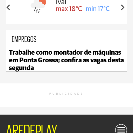
olis
Ivaí
in 16°C
max 18°C
min 17°C
EMPREGOS
Trabalhe como montador de máquinas
em Ponta Grossa; confira as vagas desta
segunda
PUBLICIDADE
AREDEPLAY