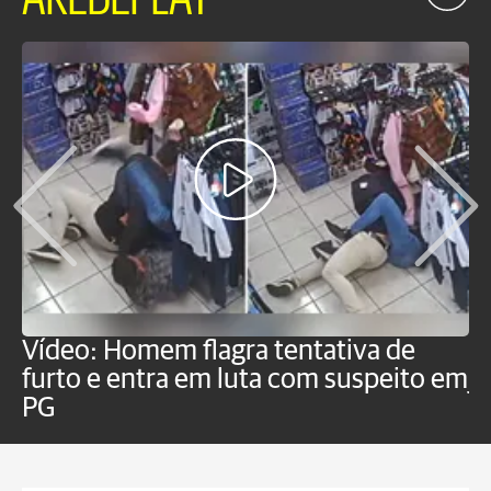
Vídeo: Homem flagra tentativa de
B
furto e entra em luta com suspeito em
j
PG