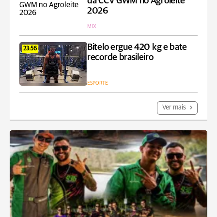
da CCV GWM no Agroleite
2026
MIX
Bitelo ergue 420 kg e bate
23:56
recorde brasileiro
ESPORTE
Ver mais