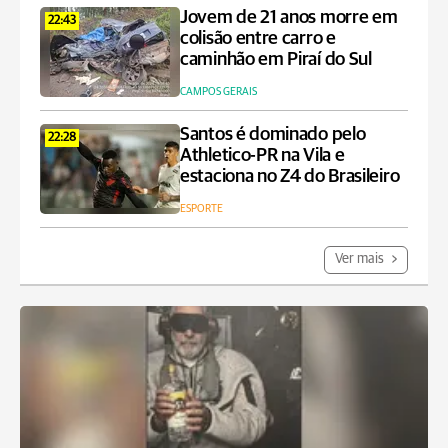
Jovem de 21 anos morre em
22:43
colisão entre carro e
caminhão em Piraí do Sul
CAMPOS GERAIS
Santos é dominado pelo
22:28
Athletico-PR na Vila e
estaciona no Z4 do Brasileiro
ESPORTE
Ver mais