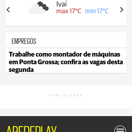
lis
Ivaí
in 16°C
max 17°C
min 17°C
EMPREGOS
Trabalhe como montador de máquinas
em Ponta Grossa; confira as vagas desta
segunda
PUBLICIDADE
AREDEPLAY