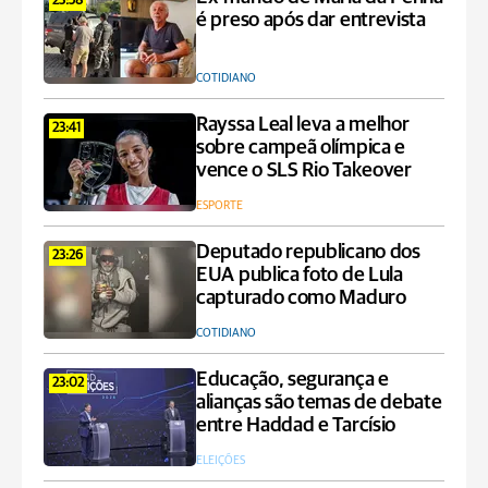
23:58
é preso após dar entrevista
COTIDIANO
Rayssa Leal leva a melhor
23:41
sobre campeã olímpica e
vence o SLS Rio Takeover
ESPORTE
Deputado republicano dos
23:26
EUA publica foto de Lula
capturado como Maduro
COTIDIANO
Educação, segurança e
23:02
alianças são temas de debate
entre Haddad e Tarcísio
ELEIÇÕES