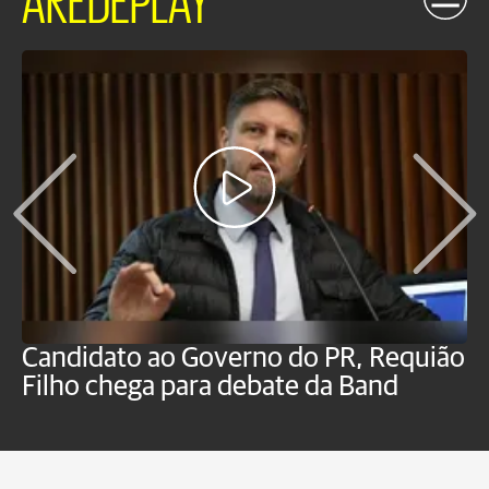
Candidato ao Governo do PR, Requião
S
Filho chega para debate da Band
p
B