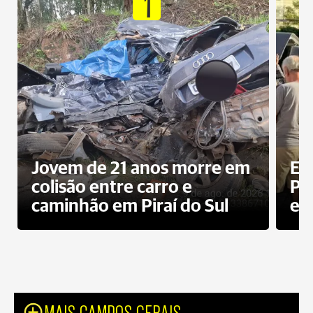
1
Jovem de 21 anos morre em
Ex
colisão entre carro e
Pe
caminhão em Piraí do Sul
en
MAIS CAMPOS GERAIS