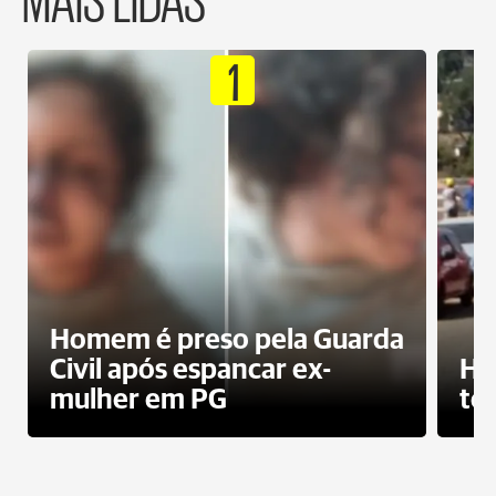
1
Homem é preso pela Guarda
Civil após espancar ex-
Ho
mulher em PG
te