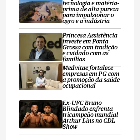
tecnologia e matéria-
prima de alta pureza
para impulsionar o
agro e a indústria
Princesa Assistência
investe em Ponta
Grossa com tradição
e cuidado com as
famílias
Medvitae fortalece
empresas em PG com
a promoção da saúde
ocupacional
Ex-UFC Bruno
Blindado enfrenta
tricampeão mundial
Arthur Lins no CDL
Show