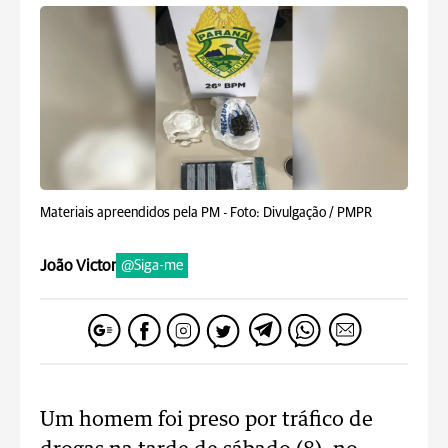
Materiais apreendidos pela PM -
Foto: Divulgação / PMPR
João Victor
@Siga-me
Um homem foi preso por tráfico de