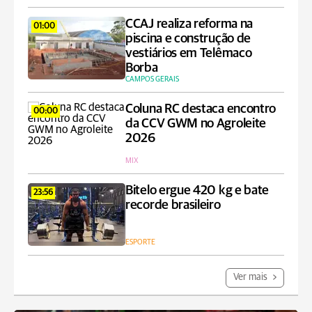
CCAJ realiza reforma na
01:00
piscina e construção de
vestiários em Telêmaco
Borba
CAMPOS GERAIS
Coluna RC destaca encontro
00:00
da CCV GWM no Agroleite
2026
MIX
Bitelo ergue 420 kg e bate
23:56
recorde brasileiro
ESPORTE
Ver mais