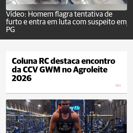
Vídeo: Homem flagra tentativa de
B
furto e entra em luta com suspeito em
j
PG
Coluna RC destaca encontro
da CCV GWM no Agroleite
2026
MIX