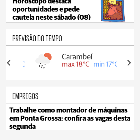
Horóscopo destaca
oportunidades e pede
cautela neste sábado (08)
PREVISÃO DO TEMPO
Carambeí
in 18°C
max 18°C
min 17°C
EMPREGOS
Trabalhe como montador de máquinas
em Ponta Grossa; confira as vagas desta
segunda