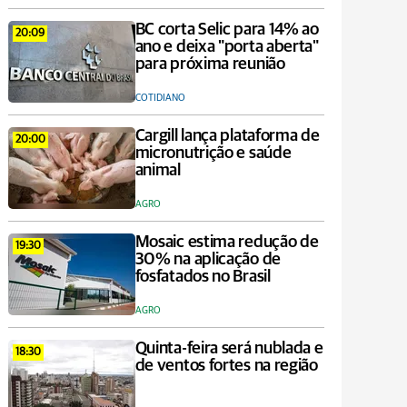
BC corta Selic para 14% ao
20:09
ano e deixa "porta aberta"
para próxima reunião
COTIDIANO
Cargill lança plataforma de
20:00
micronutrição e saúde
animal
AGRO
Mosaic estima redução de
19:30
30% na aplicação de
fosfatados no Brasil
AGRO
Quinta-feira será nublada e
18:30
de ventos fortes na região