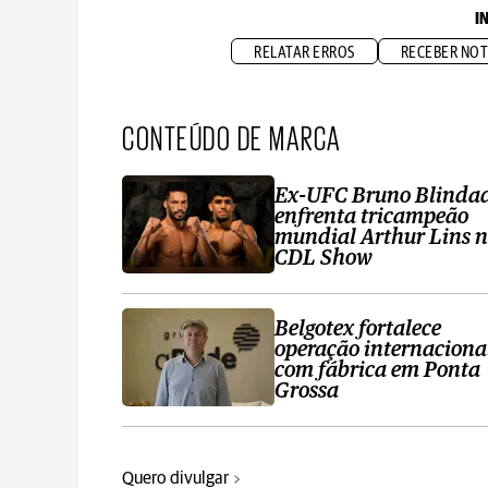
I
RELATAR ERROS
RECEBER NOT
CONTEÚDO DE MARCA
Ex-UFC Bruno Blinda
enfrenta tricampeão
mundial Arthur Lins 
CDL Show
Belgotex fortalece
operação internaciona
com fábrica em Ponta
Grossa
Quero divulgar