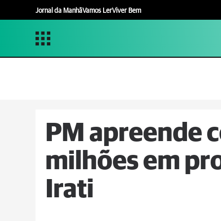
Jornal da Manhã
Vamos Ler
Viver Bem
PM apreende ce
milhões em pro
Irati