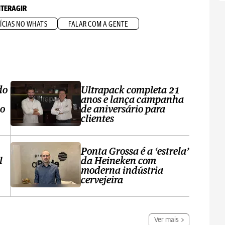
NTERAGIR
ÍCIAS NO WHATS
FALAR COM A GENTE
do
Ultrapack completa 21
anos e lança campanha
no
de aniversário para
clientes
Ponta Grossa é a ‘estrela’
l
da Heineken com
moderna indústria
cervejeira
Ver mais