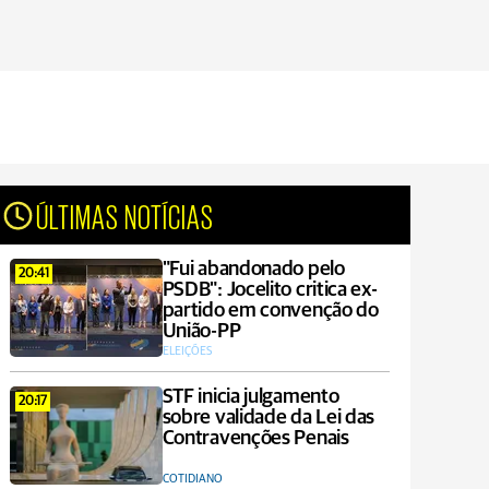
ÚLTIMAS NOTÍCIAS
"Fui abandonado pelo
20:41
PSDB": Jocelito critica ex-
partido em convenção do
União-PP
ELEIÇÕES
STF inicia julgamento
20:17
sobre validade da Lei das
Contravenções Penais
COTIDIANO