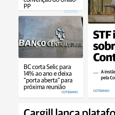
PP
ELEIÇÕES
STF 
sobr
Cont
BC corta Selic para
A instâ
14% ao ano e deixa
pela Co
"porta aberta" para
próxima reunião
COTIDIANO
COTIDIANO
Cargill lança plata