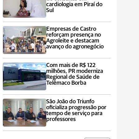
cardiologia em Piraí do
Sul
Empresas de Castro
reforçam presença no
Agroleite e destacam
avanço do agronegócio
Com mais de R$ 122
milhões, PR moderniza
Regional de Saúde de
Telêmaco Borba
São João do Triunfo
oficializa progressão por
tempo de serviço para
professores